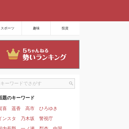
スポーツ
趣味
投資
話題のキーワード
賀喜
遥香
高市
ひろゆき
インスタ
乃木坂
警視庁
河内長野
一ノ瀬
梨杏
中国