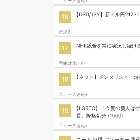
ニュース速報+
【USD/JPY】新ドル円212
16
市況2
NHK総合を常に実況し続ける
17
番組ch(NHK)
【ネット】メンタリスト「渋
18
ニュース速報+
【LGBTQ】「今度の新人
19
長、降格処分
(1000)
ニュース速報+
ニート 無職 フリーター 集