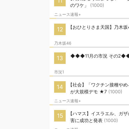
11
のワケ」
(1000)
ニュース速報+
【おひとりさま天国】乃木坂4
12
乃木坂46
◆◆◆11月の市況 その2◆
13
市況1
【社会】「ワクチン接種やめ
14
が大規模デモ ★7
(1000)
ニュース速報+
【ハマス】イスラエル、ガザ
15
害に成功と発表
(1000)