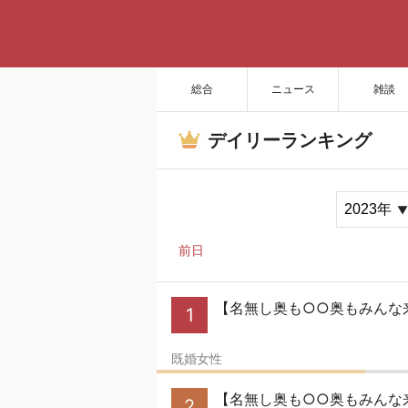
総合
ニュース
雑談
デイリーランキング
前日
【名無し奥も○○奥もみんな
1
既婚女性
【名無し奥も○○奥もみんな
2