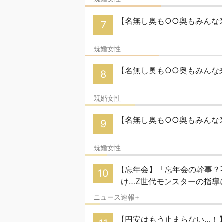
【名無し奥も○○奥もみんな
7
既婚女性
【名無し奥も○○奥もみんな
8
既婚女性
【名無し奥も○○奥もみんな
9
既婚女性
【忘年会】「忘年会の幹事？
10
け…Z世代モンスターの指
ニュース速報+
【円安はもう止まらない…！