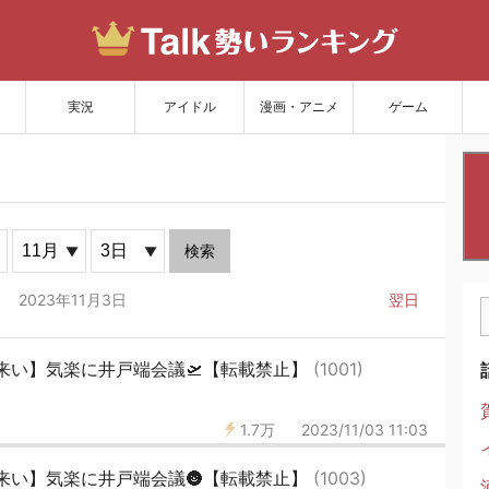
サイトを更新
実況
アイドル
漫画・アニメ
ゲーム
検索
2023年11月3日
翌日
来い】気楽に井戸端会議🛫【転載禁止】
(1001)
1.7万
2023/11/03 11:03
来い】気楽に井戸端会議🌚【転載禁止】
(1003)