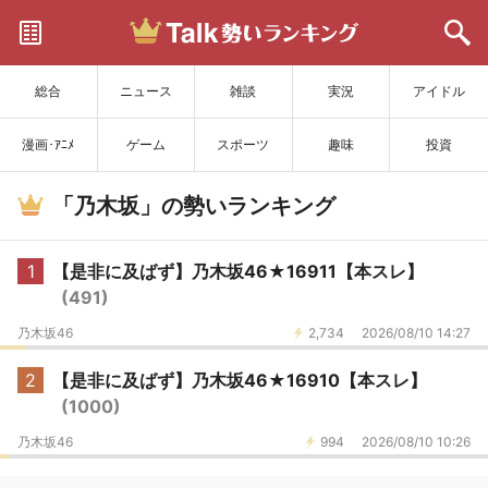
サイトを更新
総合
ニュース
雑談
実況
アイドル
漫画･ｱﾆﾒ
ゲーム
スポーツ
趣味
投資
「乃木坂」の勢いランキング
1
【是非に及ばず】乃木坂46★16911【本スレ】
(491)
乃木坂46
2,734
2026/08/10 14:27
2
【是非に及ばず】乃木坂46★16910【本スレ】
(1000)
乃木坂46
994
2026/08/10 10:26