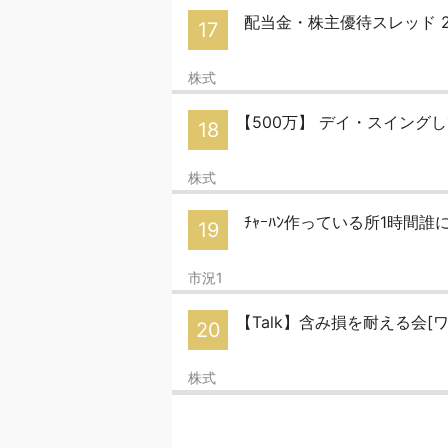
配当金・株主優待スレッド 2
17
株式
【500万】 デイ・スイングし
18
株式
ﾁｬｰﾊﾝ作っている所1時間
19
市況1
【Talk】含み損を耐える会[ワッ
20
株式