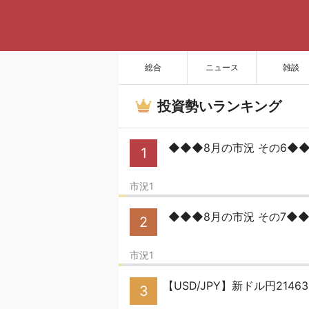
総合
ニュース
雑談
投資勢いランキング
◆◆◆8月の市況 その6◆
1
市況1
◆◆◆8月の市況 その7◆◆◆
2
市況1
【USD/JPY】新ドル円214
3