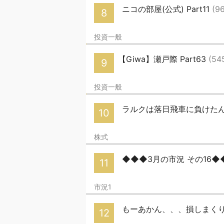
ニコの部屋(公式) Part11
(9
8
投資一般
【Giwa】瀬戸際 Part63
(54
9
投資一般
ラルクは落日飛車に負けた
10
株式
◆◆◆3月の市況 その16
11
市況1
もーあかん、、、損しまくり、、
12