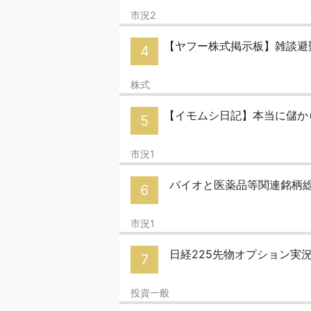
市況2
【ヤフー株式掲示板】雑談避難所
4
株式
【イモムシ日記】本当に儲か
5
市況1
バイオと医薬品等関連銘柄総合
6
市況1
日経225先物オプション実況
7
投資一般