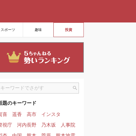
スポーツ
趣味
投資
話題のキーワード
賀喜
遥香
高市
インスタ
警視庁
河内長野
乃木坂
人事院
梨杏
中国
熊本
菅原
熊本地震