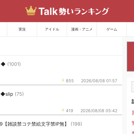
サイトを更新
実況
アイドル
漫画・アニメ
ゲーム
◆◆
(1001)
855
2026/08/08 01:57
slip
(75)
419
2026/08/08 05:42
639【雑談禁コテ禁絵文字禁IP無】
(198)