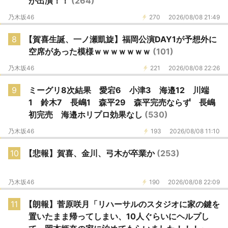
が出演！！
(264)
乃木坂46
270
2026/08/08 21:49
8
【賀喜生誕、一ノ瀬凱旋】福岡公演DAY1が予想外に
空席があった模様ｗｗｗｗｗｗｗ
(101)
乃木坂46
221
2026/08/08 22:26
9
ミーグリ8次結果 愛宕6 小津3 海邉12 川端
1 鈴木7 長嶋1 森平29 森平完売ならず 長嶋
初完売 海邉ホリプロ効果なし
(530)
乃木坂46
193
2026/08/08 11:10
10
【悲報】賀喜、金川、弓木が卒業か
(253)
乃木坂46
190
2026/08/08 22:09
11
【朗報】菅原咲月「リハーサルのスタジオに家の鍵を
置いたまま帰ってしまい、10人ぐらいにヘルプし