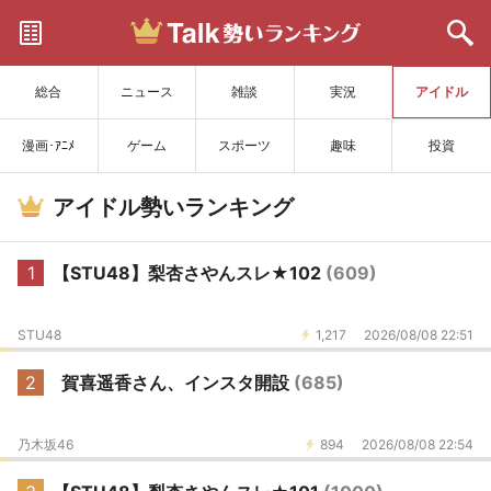
サイトを更新
総合
ニュース
雑談
実況
アイドル
漫画･ｱﾆﾒ
ゲーム
スポーツ
趣味
投資
アイドル勢いランキング
1
【STU48】梨杏さやんスレ★102
(609)
STU48
1,217
2026/08/08 22:51
2
賀喜遥香さん、インスタ開設
(685)
乃木坂46
894
2026/08/08 22:54