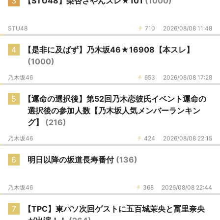
3
【STU48】梨杏さやんスレ★101
(1000)
STU48
710
2026/08/08 11:48
4
【是非に及ばず】乃木坂46★16908【本スレ】
(1000)
乃木坂46
653
2026/08/08 17:28
5
【運命の選択後】第52回乃木恋彼氏イベント運命の
選択後の参加人数【乃木坂人気メンバーランキン
グ】
(216)
乃木坂46
424
2026/08/08 22:15
6
明日以降の坂道長寿番付
(136)
乃木坂46
368
2026/08/08 22:44
7
【TPC】東パソ次回ゲストに五百城茉央と冨里奈央