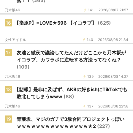
落！！
(263)
乃木坂46
141
2026/08/07 21:57
16
【指原P】=LOVE★596 【イコラブ】
(625)
女性アイドル
140
2026/08/08 21:34
17
友達と徹夜で議論してたんだけどここから乃木坂が
イコラブ、カワラボに逆転する方法ってなくね？
(109)
乃木坂46
139
2026/08/08 14:27
18
【悲報】是非に及ばず、AKBの好きishにTikTokでも
敗北してしまうwww
(88)
乃木坂46
137
2026/08/08 22:58
19
青葉坂、マジのガチで3坂合同プロジェクトっぽい
ｗｗｗｗｗｗｗｗｗｗｗｗｗｗｗ★2
(227)