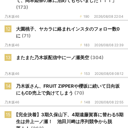
て、岡本姫奈の家に泊めてもらいました！！！」
(173)
乃木坂46
190
2026/08/08 22:04
12
大園桃子、ヤカラに絡まれインスタのフォロー数0
に
(71)
乃木坂46
183
2026/08/08 22:39
13
またまた乃木坂配信中に一ノ瀬美空
(304)
乃木坂46
153
2026/08/08 08:12
14
乃木坂さん、FRUIT ZIPPERや櫻坂に続いて日向坂
にもCD売上で負けてしまう
(70)
乃木坂46
148
2026/08/08 22:55
15
【完全決着】3期久保山下、4期遠藤賀喜に替わる5期
生は井上一ノ瀬！ 池田川﨑は序列競争から脱