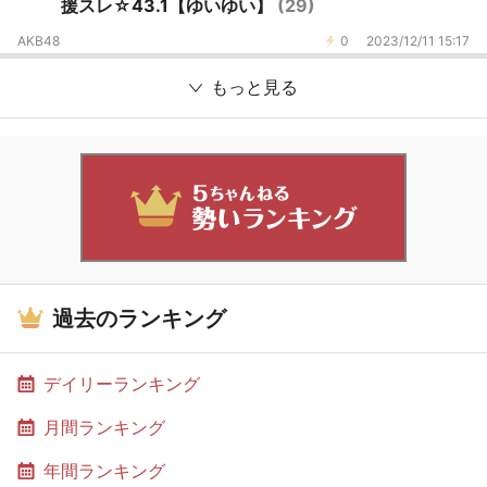
援スレ☆43.1【ゆいゆい】
(29)
AKB48
0
2023/12/11 15:17
もっと見る
過去のランキング
デイリーランキング
月間ランキング
年間ランキング