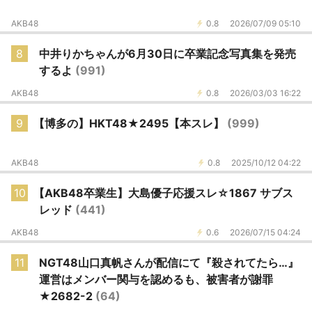
AKB48
0.8
2026/07/09 05:10
8
中井りかちゃんが6月30日に卒業記念写真集を発売
するよ
(991)
AKB48
0.8
2026/03/03 16:22
9
【博多の】HKT48★2495【本スレ】
(999)
AKB48
0.8
2025/10/12 04:22
10
【AKB48卒業生】大島優子応援スレ☆1867 サブス
レッド
(441)
AKB48
0.6
2026/07/15 04:24
11
NGT48山口真帆さんが配信にて『殺されてたら…』
運営はメンバー関与を認めるも、被害者が謝罪
★2682-2
(64)