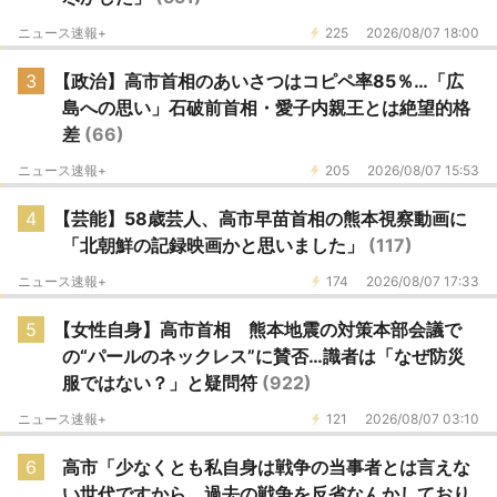
ニュース速報+
225
2026/08/07 18:00
3
【政治】高市首相のあいさつはコピペ率85％…「広
島への思い」石破前首相・愛子内親王とは絶望的格
差
(66)
ニュース速報+
205
2026/08/07 15:53
4
【芸能】58歳芸人、高市早苗首相の熊本視察動画に
「北朝鮮の記録映画かと思いました」
(117)
ニュース速報+
174
2026/08/07 17:33
5
【女性自身】高市首相 熊本地震の対策本部会議で
の“パールのネックレス”に賛否…識者は「なぜ防災
服ではない？」と疑問符
(922)
ニュース速報+
121
2026/08/07 03:10
6
高市「少なくとも私自身は戦争の当事者とは言えな
い世代ですから、過去の戦争を反省なんかしており