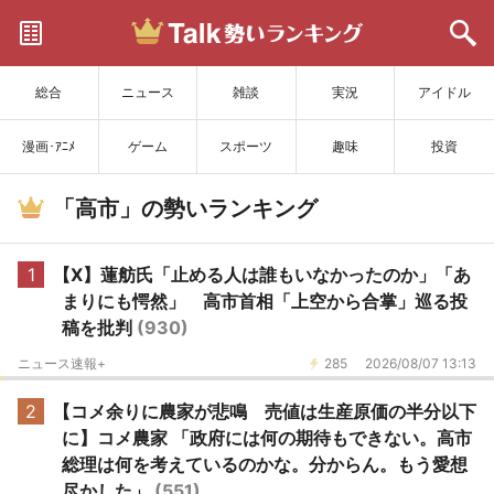
サイトを更新
総合
ニュース
雑談
実況
アイドル
漫画･ｱﾆﾒ
ゲーム
スポーツ
趣味
投資
「高市」の勢いランキング
1
【X】蓮舫氏「止める人は誰もいなかったのか」「あ
まりにも愕然」 高市首相「上空から合掌」巡る投
稿を批判
(930)
ニュース速報+
285
2026/08/07 13:13
2
【コメ余りに農家が悲鳴 売値は生産原価の半分以下
に】コメ農家 「政府には何の期待もできない。高市
総理は何を考えているのかな。分からん。もう愛想
尽かした」
(551)