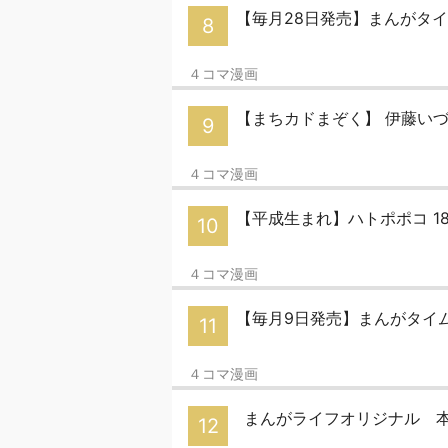
【毎月28日発売】まんがタイム
8
４コマ漫画
【まちカドまぞく】 伊藤いづも
9
４コマ漫画
【平成生まれ】ハトポポコ 18
10
４コマ漫画
【毎月9日発売】まんがタイ
11
４コマ漫画
まんがライフオリジナル 本ス
12