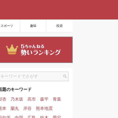
スポーツ
趣味
投資
話題のキーワード
梨杏
乃木坂
高市
森平
青葉
熊本
蘭丸
岸谷
熊本地震
日向坂
中国
広島
鈴木
愛宕