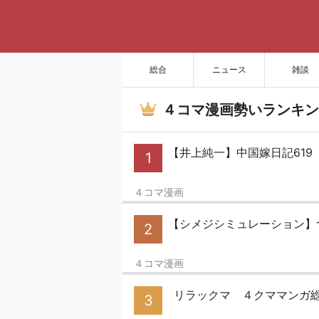
総合
ニュース
雑談
４コマ漫画勢いランキン
【井上純一】中国嫁日記619
1
４コマ漫画
【シメジシミュレーション】
2
４コマ漫画
リラックマ ４クママンガ総
3