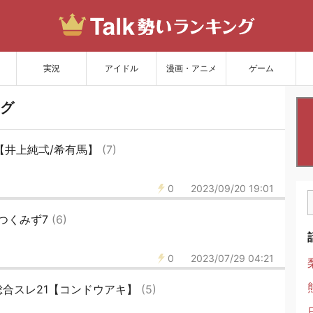
サイトを更新
実況
アイドル
漫画・アニメ
ゲーム
グ
【井上純弌/希有馬】
(7)
0
2023/09/20 19:01
つくみず7
(6)
0
2023/07/29 04:21
合スレ21【コンドウアキ】
(5)