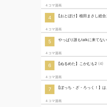
４コマ漫画
【おとぼけ】植田まさし総合
4
４コマ漫画
やっぱり誰もtalkに来てな
5
４コマ漫画
【ぬるめた】こかむも2
(4)
6
４コマ漫画
【ぼっち・ざ・ろっく！】は
7
４コマ漫画