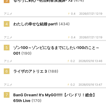
3
るろうに剣心 -明治剣客浪漫譚- ﾒ3
(474)
アニメ
0.4
2026/07/21 12:19
4
わたしの幸せな結婚 part1
(434)
アニメ
0.4
2026/07/21 12:19
5
ゾン100～ゾンビになるまでにしたい100のこと～
001
(190)
アニメ
0.2
2026/05/16 13:46
6
ライザのアトリエ 3
(188)
アニメ
0.2
2026/05/16 13:47
7
BanG Dream! It's MyGO!!!!!【バンドリ！総合】
65th Live
(170)