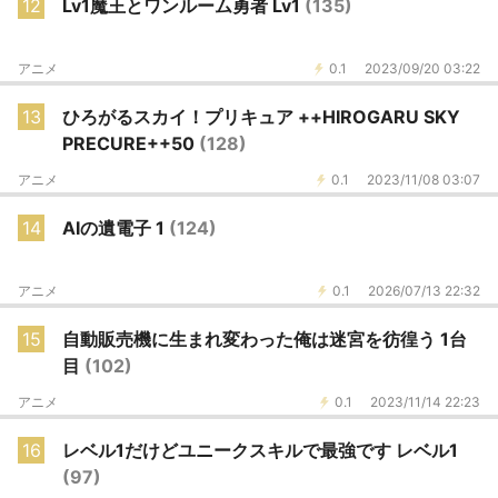
12
Lv1魔王とワンルーム勇者 Lv1
(135)
アニメ
0.1
2023/09/20 03:22
13
ひろがるスカイ！プリキュア ++HIROGARU SKY
PRECURE++50
(128)
アニメ
0.1
2023/11/08 03:07
14
AIの遺電子 1
(124)
アニメ
0.1
2026/07/13 22:32
15
自動販売機に生まれ変わった俺は迷宮を彷徨う 1台
目
(102)
アニメ
0.1
2023/11/14 22:23
16
レベル1だけどユニークスキルで最強です レベル1
(97)