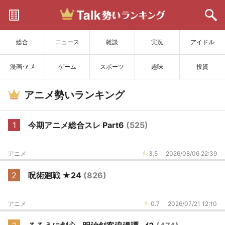
サイトを更新
総合
ニュース
雑談
実況
アイドル
漫画･ｱﾆﾒ
ゲーム
スポーツ
趣味
投資
アニメ勢いランキング
1
今期アニメ総合スレ Part6
(525)
アニメ
3.5
2026/08/06 22:39
2
呪術廻戦 ★24
(826)
アニメ
0.7
2026/07/21 12:10