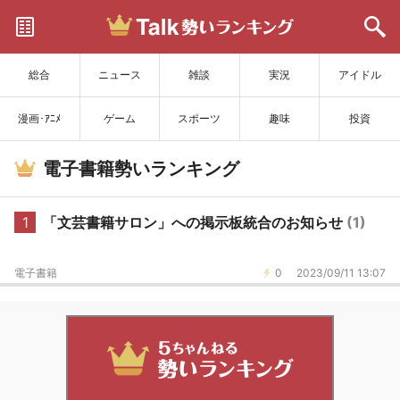
サイトを更新
総合
ニュース
雑談
実況
アイドル
漫画･ｱﾆﾒ
ゲーム
スポーツ
趣味
投資
電子書籍勢いランキング
1
「文芸書籍サロン」への掲示板統合のお知らせ
(1)
電子書籍
0
2023/09/11 13:07