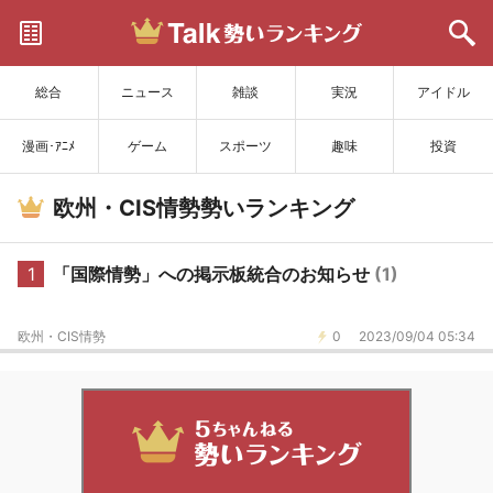
サイトを更新
総合
ニュース
雑談
実況
アイドル
漫画･ｱﾆﾒ
ゲーム
スポーツ
趣味
投資
欧州・CIS情勢勢いランキング
1
「国際情勢」への掲示板統合のお知らせ
(1)
欧州・CIS情勢
0
2023/09/04 05:34