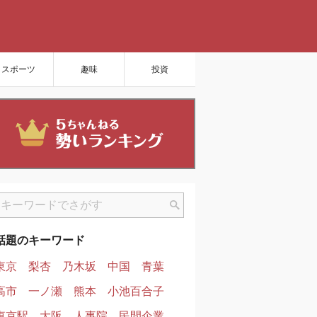
スポーツ
趣味
投資
話題のキーワード
東京
梨杏
乃木坂
中国
青葉
高市
一ノ瀬
熊本
小池百合子
東京駅
大阪
人事院
民間企業