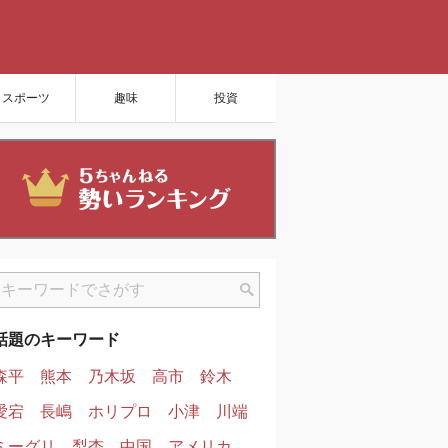
スポーツ
趣味
投資
話題のキーワード
森平
熊本
乃木坂
高市
鈴木
愛宕
長嶋
ホリプロ
小津
川端
ミーグリ
梨杏
中国
アメリカ