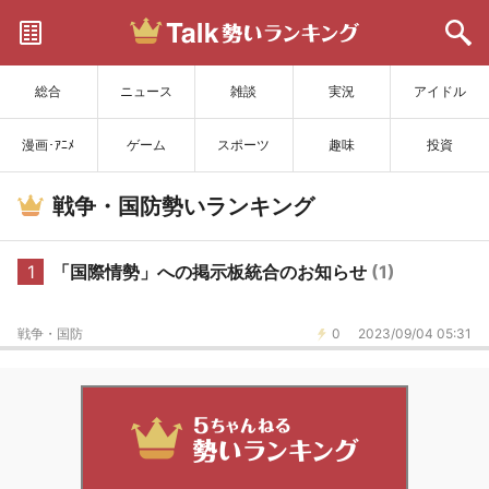
サイトを更新
総合
ニュース
雑談
実況
アイドル
漫画･ｱﾆﾒ
ゲーム
スポーツ
趣味
投資
戦争・国防勢いランキング
1
「国際情勢」への掲示板統合のお知らせ
(1)
戦争・国防
0
2023/09/04 05:31