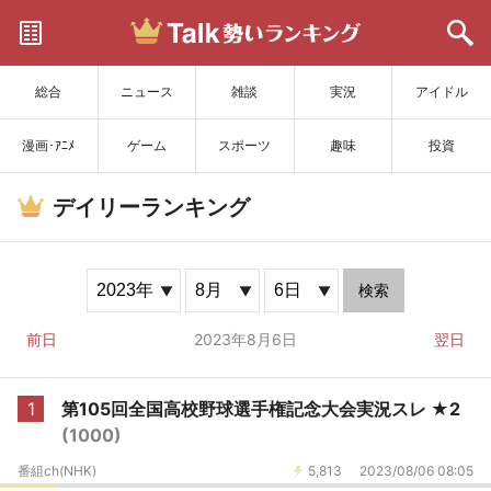
サイトを更新
総合
ニュース
雑談
実況
アイドル
漫画･ｱﾆﾒ
ゲーム
スポーツ
趣味
投資
デイリーランキング
検索
前日
2023年8月6日
翌日
1
第105回全国高校野球選手権記念大会実況スレ ★2
(1000)
番組ch(NHK)
5,813
2023/08/06 08:05