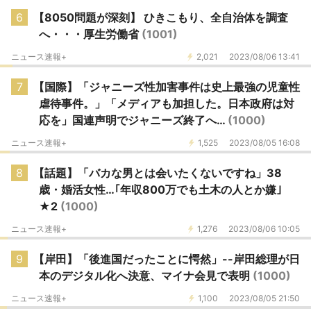
6
【8050問題が深刻】 ひきこもり、全自治体を調査
へ・・・厚生労働省
(1001)
ニュース速報+
2,021
2023/08/06 13:41
7
【国際】「ジャニーズ性加害事件は史上最強の児童性
虐待事件。」「メディアも加担した。日本政府は対
応を」国連声明でジャニーズ終了へ…
(1000)
ニュース速報+
1,525
2023/08/05 16:08
8
【話題】「バカな男とは会いたくないですね」38
歳・婚活女性…｢年収800万でも土木の人とか嫌｣
★2
(1000)
ニュース速報+
1,276
2023/08/06 10:05
9
【岸田】「後進国だったことに愕然」--岸田総理が日
本のデジタル化へ決意、マイナ会見で表明
(1000)
ニュース速報+
1,100
2023/08/05 21:50