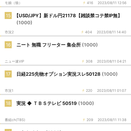
モ娘（狼）
416
2023/08/11 12:56
15
【USD/JPY】新ドル円21178【雑談禁コテ禁IP無】
(1000)
市況2
404
2023/08/11 14:40
16
ニート 無職 フリーター 集会所
(1000)
ニュー速VIP
308
2023/08/11 04:21
17
日経225先物オプション実況スレ50128
(1000)
市況1
220
2023/08/11 01:07
18
実況 ◆ ＴＢＳテレビ 50519
(1000)
番組ch(TBS)
209
2023/08/11 11:38