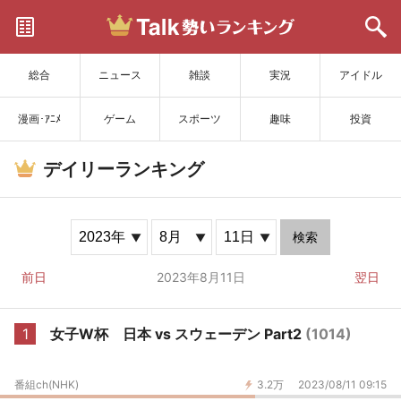
サイトを更新
総合
ニュース
雑談
実況
アイドル
漫画･ｱﾆﾒ
ゲーム
スポーツ
趣味
投資
デイリーランキング
検索
前日
2023年8月11日
翌日
1
女子W杯 日本 vs スウェーデン Part2
(1014)
番組ch(NHK)
3.2万
2023/08/11 09:15