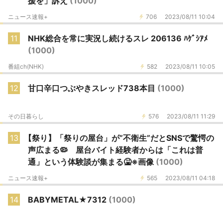
援を」訴え
(1000)
ニュース速報+
706
2023/08/11 10:04
11
NHK総合を常に実況し続けるスレ 206136 ﾊｹﾞｼｱﾒ
(1000)
番組ch(NHK)
582
2023/08/11 10:05
12
甘口辛口つぶやきスレッド738本目
(1000)
その日暮らし
576
2023/08/11 11:29
13
【祭り】「祭りの屋台」が”不衛生”だとSNSで驚愕の
声広まる🦠 屋台バイト経験者からは「これは普
通」という体験談が集まる🤮※画像
(1000)
ニュース速報+
565
2023/08/11 04:18
14
BABYMETAL★7312
(1000)