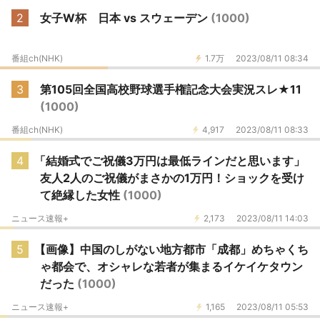
2
女子W杯 日本 vs スウェーデン
(1000)
番組ch(NHK)
1.7万
2023/08/11 08:34
3
第105回全国高校野球選手権記念大会実況スレ★11
(1000)
番組ch(NHK)
4,917
2023/08/11 08:33
4
「結婚式でご祝儀3万円は最低ラインだと思います」
友人2人のご祝儀がまさかの1万円！ショックを受け
て絶縁した女性
(1000)
ニュース速報+
2,173
2023/08/11 14:03
5
【画像】中国のしがない地方都市「成都」めちゃくち
ゃ都会で、オシャレな若者が集まるイケイケタウン
だった
(1000)
ニュース速報+
1,165
2023/08/11 05:53