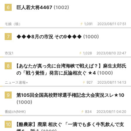
6
巨人若大将4467
(1002)
モ娘（狼）
1,091
2023/08/11 07:51
7
◆◆◆8月の市況 その9◆◆◆
(1000)
市況1
1,028
2023/08/10 22:47
8
【あなたが真っ先に台湾海峡で戦えば？】麻生太郎氏
の「戦う覚悟」発言に反論相次ぐ ★4
(1000)
ニュース速報+
927
2023/08/11 14:13
9
第105回全国高校野球選手権記念大会実況スレ★10
(1000)
番組ch(NHK)
834
2023/08/11 04:20
10
【酪農家】廃業 相次ぐ 「一滴でも多く牛乳飲んで支