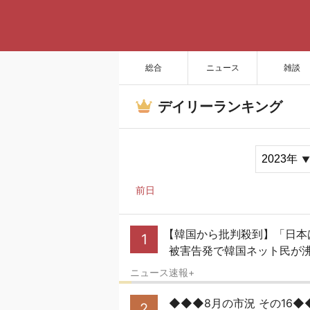
総合
ニュース
雑談
デイリーランキング
前日
【韓国から批判殺到】「日本は
1
被害告発で韓国ネット民が沸
ニュース速報+
◆◆◆8月の市況 その16
2