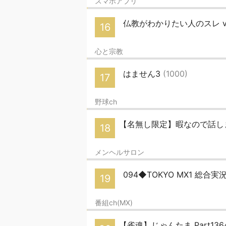
スマホアプリ
仏教がわかりたい人のスレ vo
16
心と宗教
はません3
(1000)
17
野球ch
【名無し限定】暇なので話しま
18
メンヘルサロン
094◆TOKYO MX1 総合実況
19
番組ch(MX)
【雀魂】じゃんたま Part1364