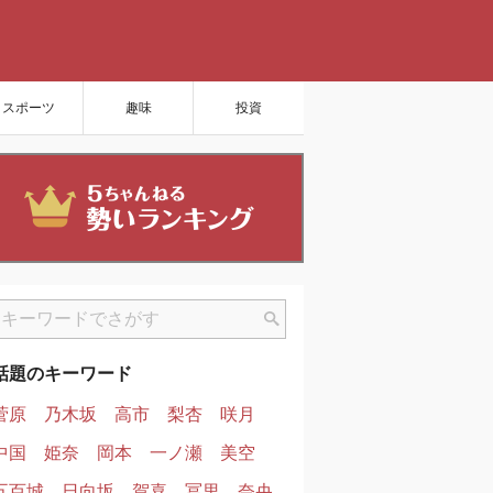
スポーツ
趣味
投資
話題のキーワード
菅原
乃木坂
高市
梨杏
咲月
中国
姫奈
岡本
一ノ瀬
美空
五百城
日向坂
賀喜
冨里
奈央