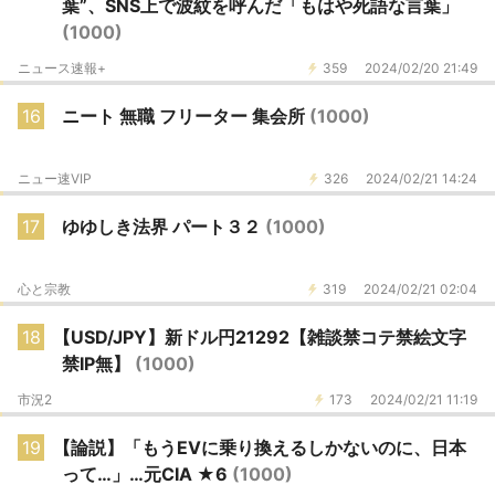
葉”、SNS上で波紋を呼んだ「もはや死語な言葉」
(1000)
ニュース速報+
359
2024/02/20 21:49
16
ニート 無職 フリーター 集会所
(1000)
ニュー速VIP
326
2024/02/21 14:24
17
ゆゆしき法界 パート３２
(1000)
心と宗教
319
2024/02/21 02:04
18
【USD/JPY】新ドル円21292【雑談禁コテ禁絵文字
禁IP無】
(1000)
市況2
173
2024/02/21 11:19
19
【論説】「もうEVに乗り換えるしかないのに、日本
って…」…元CIA ★6
(1000)