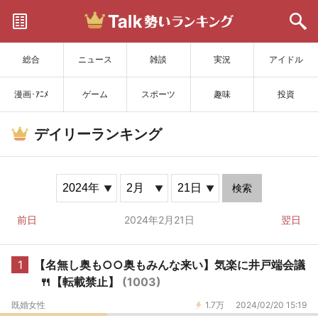
サイトを更新
総合
ニュース
雑談
実況
アイドル
漫画･ｱﾆﾒ
ゲーム
スポーツ
趣味
投資
デイリーランキング
検索
前日
2024年2月21日
翌日
1
【名無し奥も○○奥もみんな来い】気楽に井戸端会議
🍴【転載禁止】
(1003)
既婚女性
1.7万
2024/02/20 15:19