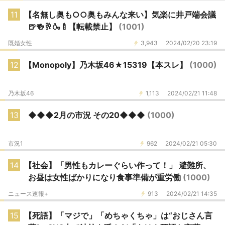
11
【名無し奥も○○奥もみんな来い】気楽に井戸端会議
🍺🍻🥂🍶🍼【転載禁止】
(1001)
既婚女性
3,943
2024/02/20 23:19
12
【Monopoly】乃木坂46★15319【本スレ】
(1000)
乃木坂46
1,113
2024/02/21 11:48
13
◆◆◆2月の市況 その20◆◆◆
(1000)
市況1
962
2024/02/21 05:30
14
【社会】「男性もカレーぐらい作って！」 避難所、
お昼は女性ばかりになり食事準備が重労働
(1000)
ニュース速報+
913
2024/02/21 14:35
15
【死語】「マジで」「めちゃくちゃ」は“おじさん言