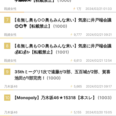
✈️🚄🚃🚲️【転載禁止】
(1000)
既婚女性
1万
2024/02/21 01:33
7
【名無し奥も○○奥もみんな来い】気楽に井戸端会議
😊💞💐【転載禁止】
(1000)
既婚女性
9,777
2024/02/21 09:21
8
【名無し奥も○○奥もみんな来い】気楽に井戸端会議
💰💴💰✨【転載禁止】
(1001)
既婚女性
6,613
2024/02/21 12:54
9
35thミーグリ1次で遠藤が3部、五百城が2部、賀喜
池田が1部完売！
(1000)
乃木坂46
5,665
2024/02/21 09:17
10
【Monopoly】乃木坂46★15318【本スレ】
(1003)
乃木坂46
5,155
2024/02/20 15:05