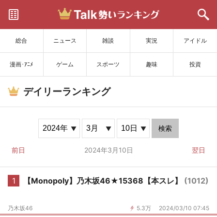
サイトを更新
総合
ニュース
雑談
実況
アイドル
漫画･ｱﾆﾒ
ゲーム
スポーツ
趣味
投資
デイリーランキング
検索
前日
2024年3月10日
翌日
1
【Monopoly】乃木坂46★15368【本スレ】
(1012)
乃木坂46
5.3万
2024/03/10 07:45