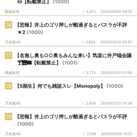
🐽【転載禁止】
(1000)
既婚女性
4,912
2024/03/10 09:25
16
【悲報】井上のゴリ押しが酷過ぎるとバスラが不評
★2
(1000)
乃木坂46
2,854
2024/03/10 00:57
17
【名無し奥も○○奥もみんな来い】気楽に井戸端会議
🍸🌉🌃【転載禁止】
(1001)
既婚女性
2,713
2024/03/10 01:50
18
【5期生】何でも雑談スレ【Monopoly】
(1000)
乃木坂46
2,406
2024/03/10 14:36
19
【悲報】井上のゴリ押しが酷過ぎるとバスラが不評
(1000)
乃木坂46
2,194
2024/03/09 16:31