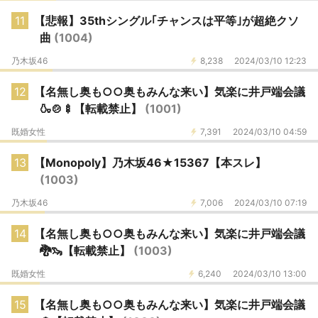
11
【悲報】35thシングル｢チャンスは平等｣が超絶クソ
曲
(1004)
乃木坂46
8,238
2024/03/10 12:23
12
【名無し奥も○○奥もみんな来い】気楽に井戸端会議
🍶🍲🍢【転載禁止】
(1001)
既婚女性
7,391
2024/03/10 04:59
13
【Monopoly】乃木坂46★15367【本スレ】
(1003)
乃木坂46
7,006
2024/03/10 07:19
14
【名無し奥も○○奥もみんな来い】気楽に井戸端会議
🐉🦦【転載禁止】
(1003)
既婚女性
6,240
2024/03/10 13:00
15
【名無し奥も○○奥もみんな来い】気楽に井戸端会議