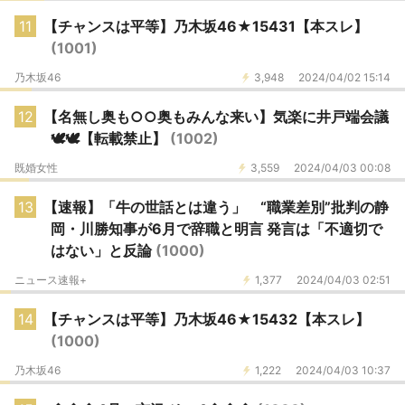
11
【チャンスは平等】乃木坂46★15431【本スレ】
(1001)
乃木坂46
3,948
2024/04/02 15:14
12
【名無し奥も○○奥もみんな来い】気楽に井戸端会議
🕊🕊【転載禁止】
(1002)
既婚女性
3,559
2024/04/03 00:08
13
【速報】「牛の世話とは違う」 “職業差別”批判の静
岡・川勝知事が6月で辞職と明言 発言は「不適切で
はない」と反論
(1000)
ニュース速報+
1,377
2024/04/03 02:51
14
【チャンスは平等】乃木坂46★15432【本スレ】
(1000)
乃木坂46
1,222
2024/04/03 10:37