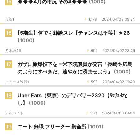
15
◆◆◆4月の市況 その4◆◆◆
(1000)
市況1
1,179
2024/04/03 09:24
16
【5期生】何でも雑談スレ【チャンスは平等】★26
(1000)
乃木坂46
699
2024/04/02 23:29
17
ガザに原爆投下を＝米下院議員が発言「長崎や広島
のようにすべきだ。速やかに済ませよう」
(1000)
ニュース速報+
598
2024/04/02 16:40
18
Uber Eats（東京）のデリバリー2320【ﾜｯﾁｮｲな
し】
(1000)
アルバイト
393
2024/04/03 04:16
19
ニート 無職 フリーター 集会所
(1001)