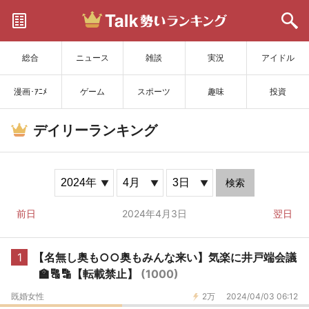
サイトを更新
総合
ニュース
雑談
実況
アイドル
漫画･ｱﾆﾒ
ゲーム
スポーツ
趣味
投資
デイリーランキング
検索
前日
2024年4月3日
翌日
1
【名無し奥も○○奥もみんな来い】気楽に井戸端会議
🏫🔠🔡【転載禁止】
(1000)
既婚女性
2万
2024/04/03 06:12