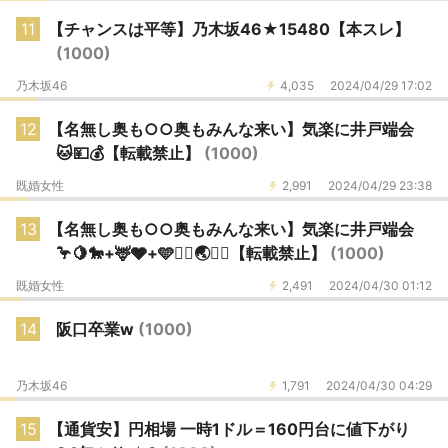
11
【チャンスは平等】乃木坂46★15480【本スレ】
(1000)
乃木坂46
4,035
2024/04/29 17:02
12
【名無し奥も○○奥もみんな来い】気楽に井戸端会
🐱💴💰️【転載禁止】
(1000)
既婚女性
2,991
2024/04/29 23:38
13
【名無し奥も○○奥もみんな来い】気楽に井戸端会
🦩🍋🐎+🦌🩶+🩵✌🏻🌏👋🏻【転載禁止】
(1000)
既婚女性
2,491
2024/04/30 01:12
14
阪口卒業w
(1000)
乃木坂46
1,791
2024/04/30 04:29
15
【通貨安】円相場 一時1ドル＝160円台に値下がり