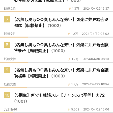
🥀♥👰🔯🕺⚔👾【転載禁止】
(1000)
既婚女性
1.3万
2024/04/29 15:37
7
【名無し奥も○○奥もみんな来い】気楽に井戸端会🚽
🛀📧【転載禁止】
(1002)
既婚女性
1.2万
2024/04/30 03:02
8
【名無し奥も○○奥もみんな来い】気楽に井戸端会議
☔️🐸🌱【転載禁止】
(1000)
既婚女性
1.2万
2024/04/30 08:10
9
【名無し奥も○○奥もみんな来い】気楽に井戸端会議
🗽💰🍔【転載禁止】
(1003)
既婚女性
1.2万
2024/04/30 10:04
10
【5期生】何でも雑談スレ【チャンスは平等】★72
(1001)
乃木坂46
5,602
2024/04/29 15:06