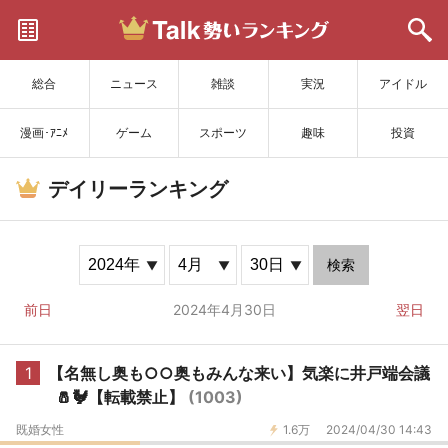
サイトを更新
総合
ニュース
雑談
実況
アイドル
漫画･ｱﾆﾒ
ゲーム
スポーツ
趣味
投資
デイリーランキング
検索
前日
2024年4月30日
翌日
1
【名無し奥も○○奥もみんな来い】気楽に井戸端会議
🧂🐓【転載禁止】
(1003)
既婚女性
1.6万
2024/04/30 14:43