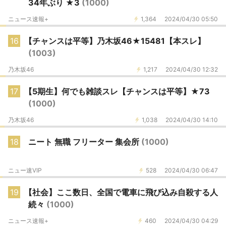
34年ぶり ★3
(1000)
ニュース速報+
1,364
2024/04/30 05:50
16
【チャンスは平等】乃木坂46★15481【本スレ】
(1003)
乃木坂46
1,217
2024/04/30 12:32
17
【5期生】何でも雑談スレ【チャンスは平等】★73
(1000)
乃木坂46
1,038
2024/04/30 14:10
18
ニート 無職 フリーター 集会所
(1000)
ニュー速VIP
528
2024/04/30 06:47
19
【社会】ここ数日、全国で電車に飛び込み自殺する人
続々
(1000)
ニュース速報+
460
2024/04/30 04:29