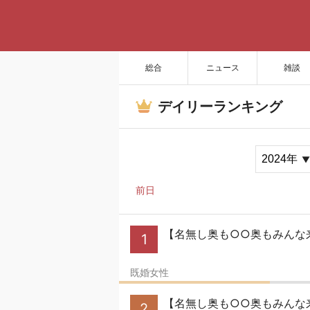
総合
ニュース
雑談
デイリーランキング
前日
【名無し奥も○○奥もみんな
1
既婚女性
【名無し奥も○○奥もみんな
2