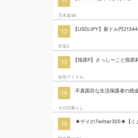
11
乃木坂46
【USD/JPY】新ドル円21
12
市況2
【指原P】さっしーこと指原莉
13
女性アイドル
不真面目な生活保護者の残金
14
その日暮らし
★ゲイのTwitter305★
15