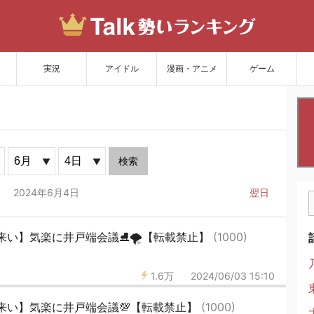
サイトを更新
実況
アイドル
漫画・アニメ
ゲーム
検索
2024年6月4日
翌日
来い】気楽に井戸端会議⛸🌪【転載禁止】
(1000)
1.6万
2024/06/03 15:10
来い】気楽に井戸端会議💯【転載禁止】
(1000)