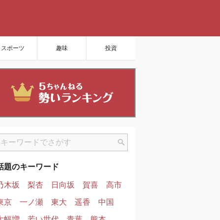
スポーツ
趣味
投資
話題のキーワード
乃木坂
梨杏
日向坂
賀喜
高市
東京
一ノ瀬
東大
遥香
中国
大幅増
若い世代
青葉
熊本