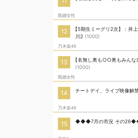
11
既婚女性
【5期生ミーグリ2次】：井上一
12
川2
(1000)
乃木坂46
【名無し奥も○○奥もみんな来い
13
(1000)
既婚女性
チートデイ、ライブ映像解
14
乃木坂46
◆◆◆7月の市況 その26
15