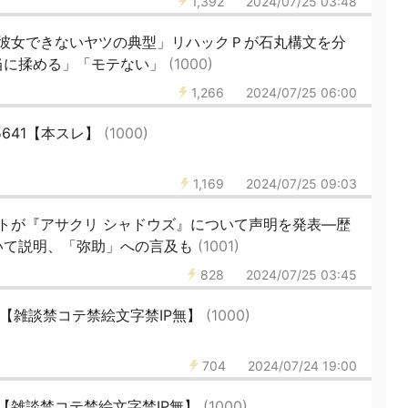
1,392
2024/07/25 03:48
彼女できないヤツの典型」リハックＰが石丸構文を分
当に揉める」「モテない」
(1000)
1,266
2024/07/25 06:00
5641【本スレ】
(1000)
1,169
2024/07/25 09:03
トが『アサクリ シャドウズ』について声明を発表―歴
いて説明、「弥助」への言及も
(1001)
828
2024/07/25 03:45
362【雑談禁コテ禁絵文字禁IP無】
(1000)
704
2024/07/24 19:00
61【雑談禁コテ禁絵文字禁IP無】
(1000)