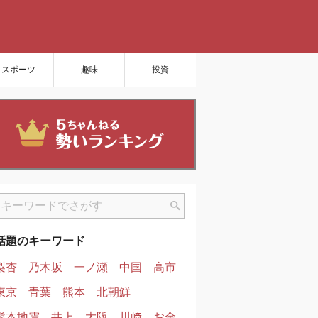
スポーツ
趣味
投資
話題のキーワード
梨杏
乃木坂
一ノ瀬
中国
高市
東京
青葉
熊本
北朝鮮
熊本地震
井上
大阪
川﨑
お金