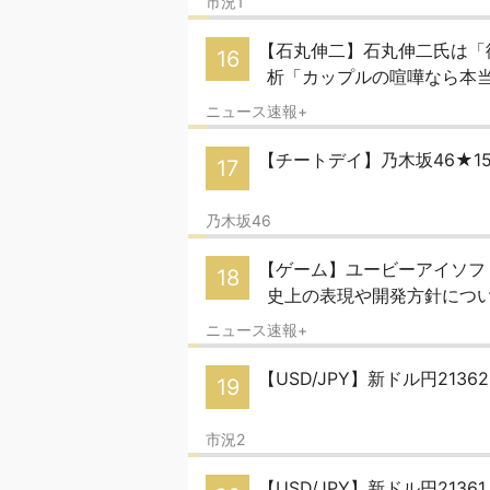
市況1
【石丸伸二】石丸伸二氏は「
16
析「カップルの喧嘩なら本
ニュース速報+
【チートデイ】乃木坂46★1
17
乃木坂46
【ゲーム】ユービーアイソフ
18
史上の表現や開発方針につ
ニュース速報+
【USD/JPY】新ドル円21
19
市況2
【USD/JPY】新ドル円213