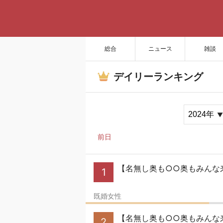
総合
ニュース
雑談
デイリーランキング
前日
【名無し奥も○○奥もみんな来
1
既婚女性
【名無し奥も○○奥もみんな来い
2