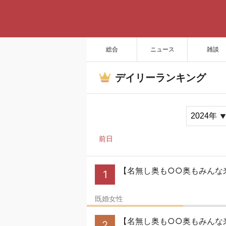
総合
ニュース
雑談
デイリーランキング
前日
【名無し奥も○○奥もみんな来い
1
既婚女性
【名無し奥も○○奥もみんな
2