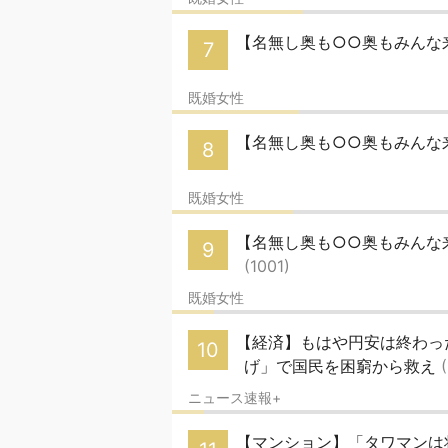
【名無し奥も○○奥もみんな来
7
既婚女性
【名無し奥も○○奥もみんな来
8
既婚女性
【名無し奥も○○奥もみんな来い
9
(1001)
既婚女性
【経済】もはや円安は終わった
10
げ」で国民を困窮から救え
ニュース速報+
【マンション】「タワマンは