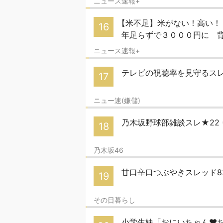
ニュース速報+
【米不足】米がない！高い！
16
年足らずで３０００円に 
ニュース速報+
テレビの視聴率を見守るスレ
17
ニュー速(嫌儲)
乃木坂野球部雑談スレ★22
18
乃木坂46
甘口辛口つぶやきスレッド8
19
その日暮らし
小学生妹「おにいちゃん♥️