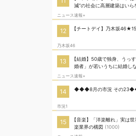
11
減”の社会に高層建築はいら
ニュース速報+
【チートデイ】乃木坂46★1
12
乃木坂46
【結婚】50歳で独身、うっ
13
婚者」が若いうちに結婚し
ニュース速報+
◆◆◆8月の市況 その23
14
市況1
【音楽】「洋楽離れ」実は世
15
楽業界の構図
(1000)