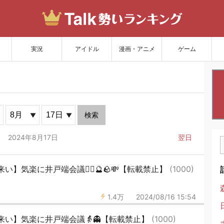
サイトを更新
実況
アイドル
漫画・アニメ
ゲーム
検索
2024年8月17日
翌日
】気楽に井戸端会議🧙‍♀️🔮🪨💸【転載禁止】
(1000)
1.4万
2024/08/16 15:54
来い】気楽に井戸端会議👵👻【転載禁止】
(1000)