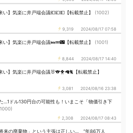
い】気楽に井戸端会議💶💷💵【転載禁止】
(1002)
9,319
2024/08/17 07:58
い】気楽に井戸端会議🛌💤🌃【転載禁止】
(1001)
8,844
2024/08/17 14:40
】気楽に井戸端会議🐰🐨🐥🦙🐈【転載禁止】
3,081
2024/08/16 23:38
…1ドル130円台の可能性も！いまこそ「物価引き下
(1000)
2,308
2024/08/17 08:43
将来の廃棄物」という主張は正しい… “年86万人