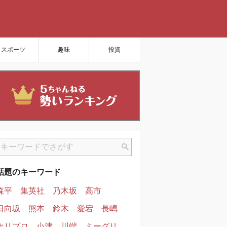
スポーツ
趣味
投資
話題のキーワード
森平
集英社
乃木坂
高市
日向坂
熊本
鈴木
愛宕
長嶋
ホリプロ
小津
川端
ミーグリ