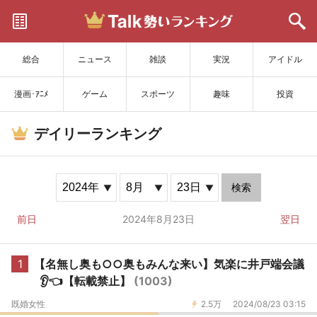
サイトを更新
総合
ニュース
雑談
実況
アイドル
漫画･ｱﾆﾒ
ゲーム
スポーツ
趣味
投資
デイリーランキング
検索
前日
2024年8月23日
翌日
1
【名無し奥も○○奥もみんな来い】気楽に井戸端会議
👂👈【転載禁止】
(1003)
既婚女性
2.5万
2024/08/23 03:15