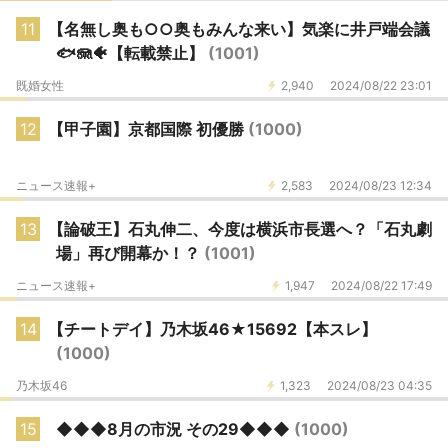
11
【名無し奥も○○奥もみんな来い】気楽に井戸端会議
🐟🪼🐠【転載禁止】
(1001)
既婚女性
2,940
2024/08/22 23:01
12
【甲子園】京都国際 初優勝
(1000)
ニュース速報+
2,583
2024/08/23 12:34
13
【論破王】石丸伸二、今度は横浜市長選へ？「石丸劇
場」再び開幕か！？
(1001)
ニュース速報+
1,947
2024/08/22 17:49
14
【チートデイ】乃木坂46★15692【本スレ】
(1000)
乃木坂46
1,323
2024/08/23 04:35
15
◆◆◆8月の市況 その29◆◆◆
(1000)