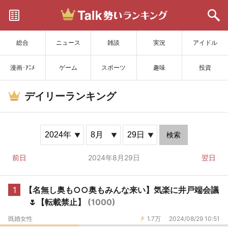
サイトを更新
総合
ニュース
雑談
実況
アイドル
漫画･ｱﾆﾒ
ゲーム
スポーツ
趣味
投資
デイリーランキング
検索
前日
2024年8月29日
翌日
1
【名無し奥も○○奥もみんな来い】気楽に井戸端会議
🌷【転載禁止】
(1000)
既婚女性
1.7万
2024/08/29 10:51