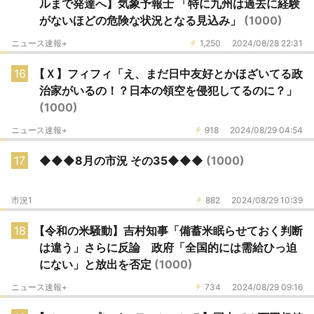
ルまで発達へ】気象予報士 「特に九州は過去に経験
がないほどの危険な状況となる見込み」
(1000)
ニュース速報+
1,250
2024/08/28 22:31
16
【Ｘ】フィフィ「え、まだ日中友好とかほざいてる政
治家がいるの！？日本の領空を侵犯してるのに？」
(1000)
ニュース速報+
918
2024/08/29 04:54
17
◆◆◆8月の市況 その35◆◆◆
(1000)
市況1
882
2024/08/29 10:39
18
【令和の米騒動】吉村知事「備蓄米眠らせておく判断
は違う」さらに反論 政府「全国的には需給ひっ迫
にない」と放出を否定
(1000)
ニュース速報+
734
2024/08/29 09:16