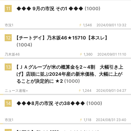
11
◆◆◆ 9月の市況 その1 ◆◆◆
(1000)
市況1
1,546
2024/09/01 13:32
12
【チートデイ】乃木坂46★15710【本スレ】
(1004)
乃木坂46
1,360
2024/09/01 11:10
13
【ＪＡグループが米の概算金を2～4割 大幅引き上
げ】店頭に並ぶ2024年産の新米価格、大幅に上が
ることが決定的に ★2
(1000)
ニュース速報+
1,244
2024/09/01 04:27
14
◆◆◆8月の市況 その38◆◆◆
(1000)
市況1
1,118
2024/08/31 23:40