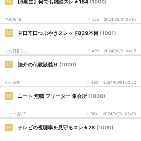
15
【5期生】何でも雑談スレ★164
(1000)
乃木坂46
552
2024/09/01 09:10
16
甘口辛口つぶやきスレッド839本目
(1001)
その日暮らし
499
2024/09/01 04:15
17
法介の仏教談義６
(1000)
心と宗教
490
2024/09/01 00:32
18
ニート 無職 フリーター 集会所
(1000)
ニュー速VIP
364
2024/09/01 03:30
19
テレビの視聴率を見守るスレ★28
(1000)