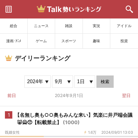
サイトを更新
総合
ニュース
雑談
実況
アイドル
漫画･ｱﾆﾒ
ゲーム
スポーツ
趣味
投資
デイリーランキング
検索
前日
2024年9月1日
翌日
1
【名無し奥も○○奥もみんな来い】気楽に井戸端会議
🐷🙅😞【転載禁止】
(1000)
既婚女性
1.6万
2024/09/01 13:03