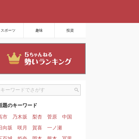
スポーツ
趣味
投資
話題のキーワード
高市
乃木坂
梨杏
菅原
中国
日向坂
咲月
賀喜
一ノ瀬
五百城
姫奈
岡本
熊本
冨里