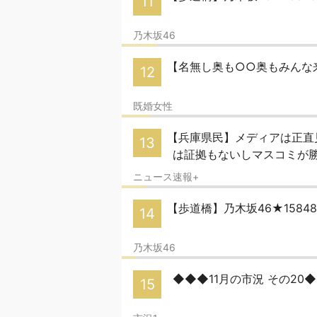
11
乃木坂46
【名無し奥も○○奥もみんな来
12
既婚女性
【兵庫県民】メディアは正直見て
13
は証拠もないしマスコミが
ニュース速報+
【歩道橋】乃木坂46★158
14
乃木坂46
◆◆◆11月の市況 その20
15