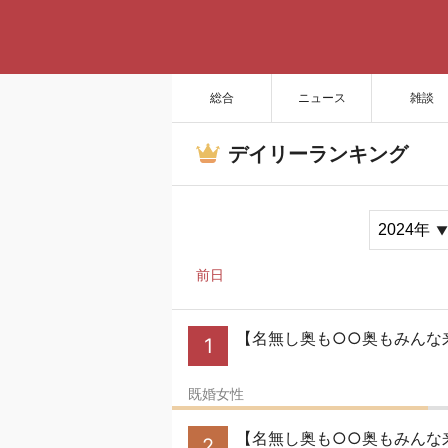
総合
ニュース
雑談
デイリーランキング
前日
【名無し奥も○○奥もみんな来
1
既婚女性
【名無し奥も○○奥もみんな来い
2