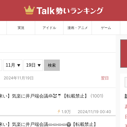
サイトを更新
実況
アイドル
漫画・アニメ
ゲーム
検索
2024年11月19日
翌日
い】気楽に井戸端会議👰💒🤵【転載禁止】
(1001)
1.9万
2024/11/19 00:40
】気楽に井戸端会議🥒🥒🥒🥒🥝【転載禁止】