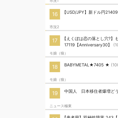
市況1
【USD/JPY】新ドル円21
16
市況2
【えくぼは恋の落とし穴?】
17
17119【Anniversary30】
(1
モ娘（狼）
BABYMETAL★7405 ★
(10
18
モ娘（狼）
中国人 日本移住者爆増ど
19
ニュース極東
【患者用】双極性障害 243