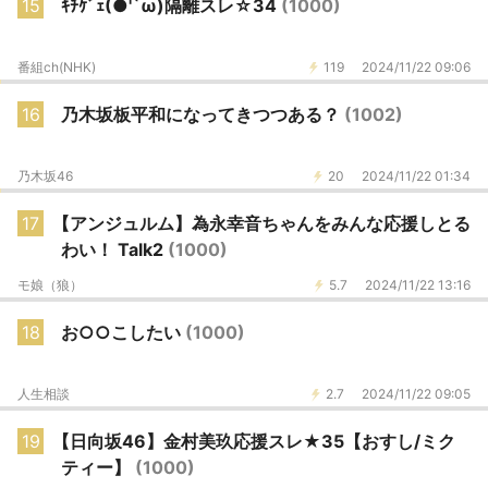
15
ｷﾁｹﾞｪ(●'`ω)隔離スレ☆34
(1000)
番組ch(NHK)
119
2024/11/22 09:06
16
乃木坂板平和になってきつつある？
(1002)
乃木坂46
20
2024/11/22 01:34
17
【アンジュルム】為永幸音ちゃんをみんな応援しとる
わい！ Talk2
(1000)
モ娘（狼）
5.7
2024/11/22 13:16
18
お○○こしたい
(1000)
人生相談
2.7
2024/11/22 09:05
19
【日向坂46】金村美玖応援スレ★35【おすし/ミク
ティー】
(1000)