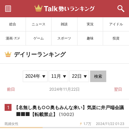
サイトを更新
総合
ニュース
雑談
実況
アイドル
漫画･ｱﾆﾒ
ゲーム
スポーツ
趣味
投資
デイリーランキング
検索
前日
2024年11月22日
翌日
1
【名無し奥も○○奥もみんな来い】気楽に井戸端会議
🏢🏢🏢【転載禁止】
(1002)
既婚女性
1.7万
2024/11/22 01:23