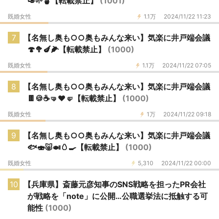
🥑🌱🪴【転載禁止】
(1001)
既婚女性
1.1万
2024/11/22 11:23
7
【名無し奥も○○奥もみんな来い】気楽に井戸端会議
🍄🥦🍆🌽【転載禁止】
(1000)
既婚女性
1.1万
2024/11/22 07:05
8
【名無し奥も○○奥もみんな来い】気楽に井戸端会議
🍫🍪☕🤜♥️🤛【転載禁止】
(1000)
既婚女性
1万
2024/11/22 09:18
9
【名無し奥も○○奥もみんな来い】気楽に井戸端会議
🐟️🍣🐷🍛🥚🍳【転載禁止】
(1000)
既婚女性
5,310
2024/11/22 00:00
10
【兵庫県】斎藤元彦知事のSNS戦略を担ったPR会社
が戦略を「note」に公開…公職選挙法に抵触する可
能性
(1000)