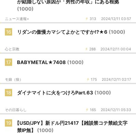
が結婚しない原因が「男性の年収」にある根拠
(1000)
ニュース速報+
313
2024/12/11 03:57
16
リダンの傲慢カマシてよかとですか⁉️★6
(1000)
心と宗教
288
2024/12/11 00:04
17
BABYMETAL★7408
(1000)
モ娘（狼）
175
2024/12/11 02:17
18
ダイナマイトに火をつけろPart.63
(1000)
その日暮らし
165
2024/12/11 05:33
19
【USD/JPY】新ドル円21417【雑談禁コテ禁絵文字
禁IP無】
(1000)