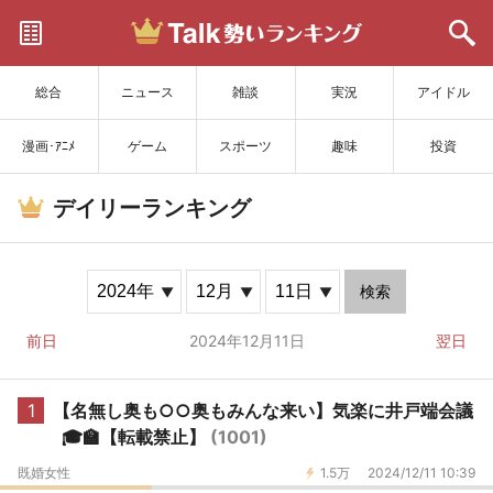
サイトを更新
総合
ニュース
雑談
実況
アイドル
漫画･ｱﾆﾒ
ゲーム
スポーツ
趣味
投資
デイリーランキング
検索
前日
2024年12月11日
翌日
1
【名無し奥も○○奥もみんな来い】気楽に井戸端会議
🎓🏫【転載禁止】
(1001)
既婚女性
1.5万
2024/12/11 10:39