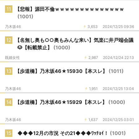
11
【悲報】源田不倫ｗｗｗｗｗｗｗｗｗｗｗｗｗｗ
(1001)
乃木坂46
3,653
2024/12/25 09:36
12
【名無し奥も○○奥もみんな来い】気楽に井戸端会議
🐶【転載禁止】
(1000)
既婚女性
2,987
2024/12/24 22:13
13
【歩道橋】乃木坂46★15930【本スレ】
(1011)
乃木坂46
1,951
2024/12/25 13:04
14
【歩道橋】乃木坂46★15929【本スレ】
(1000)
乃木坂46
1,637
2024/12/25 03:01
15
◆◆◆12月の市況 その21◆◆◆ﾜｯﾁｮｲ！
(1001)