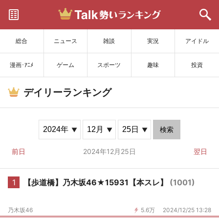
サイトを更新
総合
ニュース
雑談
実況
アイドル
漫画･ｱﾆﾒ
ゲーム
スポーツ
趣味
投資
デイリーランキング
検索
前日
2024年12月25日
翌日
1
【歩道橋】乃木坂46★15931【本スレ】
(1001)
乃木坂46
5.6万
2024/12/25 13:28