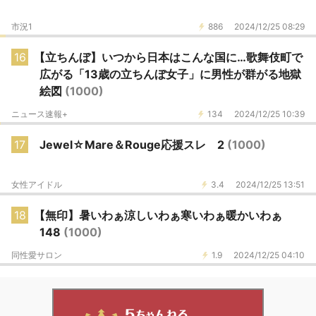
市況1
886
2024/12/25 08:29
16
【立ちんぼ】いつから日本はこんな国に…歌舞伎町で
広がる「13歳の立ちんぼ女子」に男性が群がる地獄
絵図
(1000)
ニュース速報+
134
2024/12/25 10:39
17
Jewel☆Mare＆Rouge応援スレ 2
(1000)
女性アイドル
3.4
2024/12/25 13:51
18
【無印】暑いわぁ涼しいわぁ寒いわぁ暖かいわぁ
148
(1000)
同性愛サロン
1.9
2024/12/25 04:10