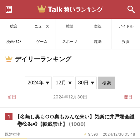
サイトを更新
総合
ニュース
雑談
実況
アイドル
漫画･ｱﾆﾒ
ゲーム
スポーツ
趣味
投資
デイリーランキング
検索
前日
2024年12月30日
翌日
1
【名無し奥も○○奥もみんな来い】気楽に井戸端会議
🐉💦🐍💨【転載禁止】
(1000)
既婚女性
9,596
2024/12/30 05:48