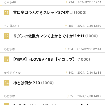
乃木坂46
934
2024/12/30 12:14
11
甘口辛口つぶやきスレッド874本目
(1000)
その日暮らし
483
2024/12/30 13:50
12
リダンの傲慢カマシてよかとですか⁉️★11
(1000)
心と宗教
254
2024/12/30 02:44
13
【指原P】=LOVE★483 【イコラブ】
(1000)
女性アイドル
142
2024/12/30 12:33
14
神とは何か？10
(1000)
心と宗教
27
2024/12/30 14:47