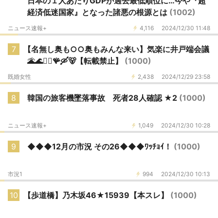
日本の１人あたりGDPが過去最低順位に…今や『超
経済低迷国家』となった諸悪の根源とは
(1002)
ニュース速報+
4,116
2024/12/30 11:48
7
【名無し奥も○○奥もみんな来い】気楽に井戸端会議
🌋🌊🧜‍♀️🪸🛶🐻【転載禁止】
(1000)
既婚女性
2,438
2024/12/29 23:58
8
韓国の旅客機墜落事故 死者28人確認 ★2
(1000)
ニュース速報+
1,049
2024/12/30 10:28
9
◆◆◆12月の市況 その26◆◆◆ﾜｯﾁｮｲ！
(1000)
市況1
994
2024/12/30 10:13
10
【歩道橋】乃木坂46★15939【本スレ】
(1000)