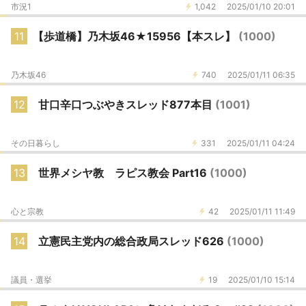
市況1
1,042
2025/01/10 20:01
11
【歩道橋】乃木坂46★15956【本スレ】
(1000)
乃木坂46
740
2025/01/11 06:35
12
甘口辛口つぶやきスレッド877本目
(1001)
その日暮らし
331
2025/01/11 04:24
13
世界メシヤ教 ラピス教会 Part16
(1000)
心と宗教
42
2025/01/11 11:49
14
立憲民主党内の総合政局スレッド626
(1000)
議員・選挙
19
2025/01/10 15:14