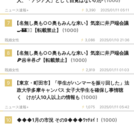
人、「アジア人」として自覚はないのか
(1000)
ニュース速報+
3,390
2025/01/11 05:11
7
【名無し奥も○○奥もみんな来い】気楽に井戸端会議
🍳🏰🧙‍♀️【転載禁止】
(1000)
既婚女性
3,086
2025/01/10 21:36
8
【名無し奥も○○奥もみんな来い】気楽に井戸端会議
🍕🥟🌞🍜🍗【転載禁止】
(1000)
既婚女性
2,919
2025/01/11 01:03
9
【東京・町田市】「学生がハンマーを振り回した」法
政大学多摩キャンパス 女子大学生を確保し事情聴
く けが人10人以上の情報も
(1000)
ニュース速報+
1,075
2025/01/11 05:42
10
◆◆◆1月の市況 その9◆◆◆ﾜｯﾁｮｲ！
(1000)