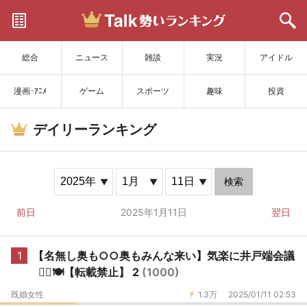
サイトを更新
総合
ニュース
雑談
実況
アイドル
漫画･ｱﾆﾒ
ゲーム
スポーツ
趣味
投資
デイリーランキング
検索
前日
2025年1月11日
翌日
1
【名無し奥も○○奥もみんな来い】気楽に井戸端会議
🙂‍↔️🍽【転載禁止】 2
(1000)
既婚女性
1.3万
2025/01/11 02:53