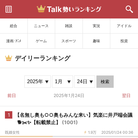
サイトを更新
総合
ニュース
雑談
実況
アイドル
漫画･ｱﾆﾒ
ゲーム
スポーツ
趣味
投資
デイリーランキング
検索
前日
2025年1月24日
翌日
1
【名無し奥も○○奥もみんな来い】気楽に井戸端会議
🐕✂️✨【転載禁止】
(1001)
既婚女性
1.9万
2025/01/24 00:36