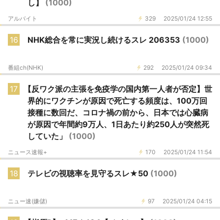
し】
(1000)
アルバイト
329
2025/01/24 12:55
16
NHK総合を常に実況し続けるスレ 206353
(1000)
番組ch(NHK)
292
2025/01/24 09:34
17
【反ワク派の主張を免疫学の国内第一人者が否定】世
界的にワクチンが原因で死亡する頻度は、100万回
接種に数回だ、コロナ禍の前から、日本では心臓病
が原因で年間約9万人、1日あたり約250人が突然死
していた」
(1000)
ニュース速報+
170
2025/01/24 11:54
18
テレビの視聴率を見守るスレ★50
(1000)
ニュー速(嫌儲)
97
2025/01/24 04:15