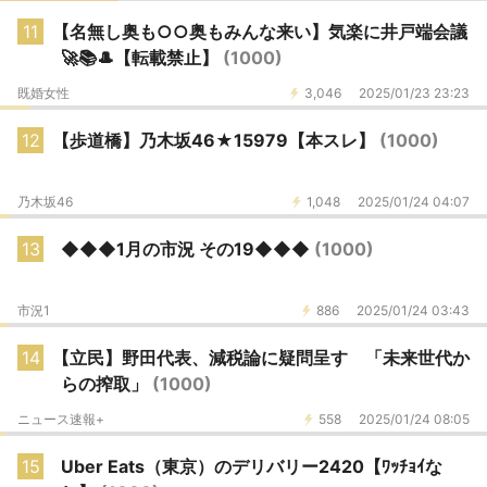
11
【名無し奥も○○奥もみんな来い】気楽に井戸端会議
🚀📚🎩【転載禁止】
(1000)
既婚女性
3,046
2025/01/23 23:23
12
【歩道橋】乃木坂46★15979【本スレ】
(1000)
乃木坂46
1,048
2025/01/24 04:07
13
◆◆◆1月の市況 その19◆◆◆
(1000)
市況1
886
2025/01/24 03:43
14
【立民】野田代表、減税論に疑問呈す 「未来世代か
らの搾取」
(1000)
ニュース速報+
558
2025/01/24 08:05
15
Uber Eats（東京）のデリバリー2420【ﾜｯﾁｮｲな