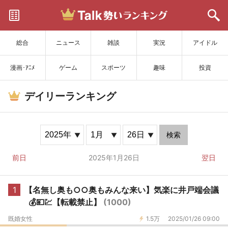
サイトを更新
総合
ニュース
雑談
実況
アイドル
漫画･ｱﾆﾒ
ゲーム
スポーツ
趣味
投資
デイリーランキング
検索
前日
2025年1月26日
翌日
1
【名無し奥も○○奥もみんな来い】気楽に井戸端会議
💰💴💹【転載禁止】
(1000)
既婚女性
1.5万
2025/01/26 09:00