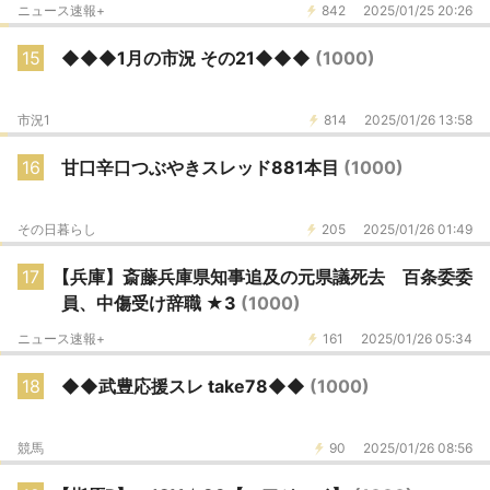
ニュース速報+
842
2025/01/25 20:26
15
◆◆◆1月の市況 その21◆◆◆
(1000)
市況1
814
2025/01/26 13:58
16
甘口辛口つぶやきスレッド881本目
(1000)
その日暮らし
205
2025/01/26 01:49
17
【兵庫】斎藤兵庫県知事追及の元県議死去 百条委委
員、中傷受け辞職 ★3
(1000)
ニュース速報+
161
2025/01/26 05:34
18
◆◆武豊応援スレ take78◆◆
(1000)
競馬
90
2025/01/26 08:56