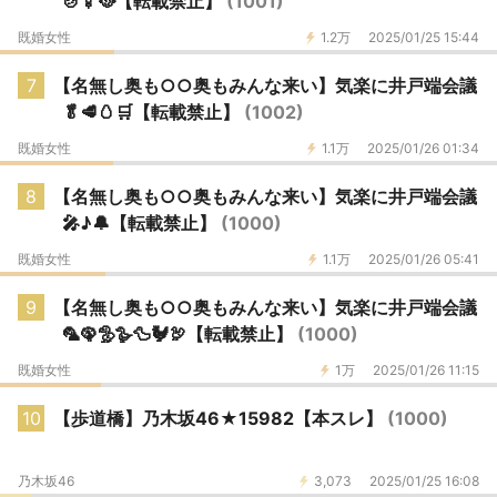
🍲🍢🥘【転載禁止】
(1001)
既婚女性
1.2万
2025/01/25 15:44
7
【名無し奥も○○奥もみんな来い】気楽に井戸端会議
🥬🥩🥚🛒【転載禁止】
(1002)
既婚女性
1.1万
2025/01/26 01:34
8
【名無し奥も○○奥もみんな来い】気楽に井戸端会議
🎤♪🔔【転載禁止】
(1000)
既婚女性
1.1万
2025/01/26 05:41
9
【名無し奥も○○奥もみんな来い】気楽に井戸端会議
🦜🦚🦤🪿🦆🐓🦃【転載禁止】
(1000)
既婚女性
1万
2025/01/26 11:15
10
【歩道橋】乃木坂46★15982【本スレ】
(1000)
乃木坂46
3,073
2025/01/25 16:08