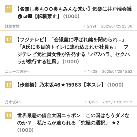
11
【名無し奥も○○奥もみんな来い】気楽に井戸端会議
🏠🤝🏢【転載禁止】
(1000)
既婚女性
2,991
2025/01/25 23:36
12
【フジテレビ】「会議室に呼ばれ鍵を閉められ…」
「A氏に多目的トイレに連れ込まれた社員も」 フ
ジテレビ元社員女性が告発する「パワハラ、セクハ
ラが横行する社風」
(1000)
ニュース速報+
1,428
2025/01/25 15:52
13
【歩道橋】乃木坂46★15983【本スレ】
(1000)
乃木坂46
1,095
2025/01/26 12:12
14
世界最悪の借金大国ニッポン この国はもうダメな
のか？ 私たちが迫られる「究極の選択」 ★2
(1000)