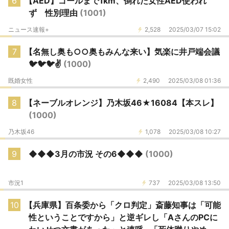
6
【AED】ゴールまで1km、倒れた女性AED使われ
ず 性別理由
(1001)
ニュース速報+
2,528
2025/03/07 15:02
7
【名無し奥も○○奥もみんな来い】気楽に井戸端会議
🐦🐦🐦✌️
(1000)
既婚女性
2,490
2025/03/08 01:36
8
【ネーブルオレンジ】乃木坂46★16084【本スレ】
(1000)
乃木坂46
1,078
2025/03/08 10:27
9
◆◆◆3月の市況 その6◆◆◆
(1000)
市況1
737
2025/03/08 13:50
10
【兵庫県】百条委から「クロ判定」斎藤知事は「可能
性ということですから」と逆ギレし「AさんのPCに