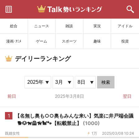
サイトを更新
総合
ニュース
雑談
実況
アイドル
漫画･ｱﾆﾒ
ゲーム
スポーツ
趣味
投資
デイリーランキング
検索
前日
2025年3月8日
翌日
1
【名無し奥も○○奥もみんな来い】気楽に井戸端会議
🐕️🐶🐕‍🦺🦮🐩🐾【転載禁止】
(1000)
既婚女性
1万
2025/03/08 10:24