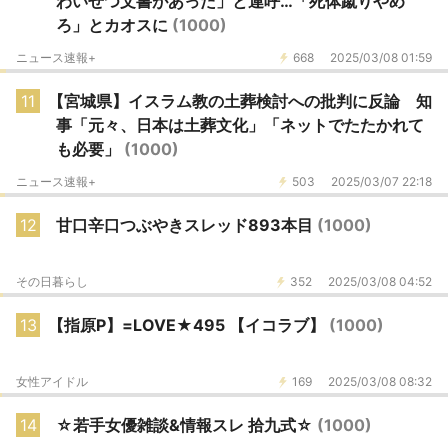
わいせつ文書があった」と連呼…「死体蹴りやめ
ろ」とカオスに
(1000)
ニュース速報+
668
2025/03/08 01:59
11
【宮城県】イスラム教の土葬検討への批判に反論 知
事「元々、日本は土葬文化」「ネットでたたかれて
も必要」
(1000)
ニュース速報+
503
2025/03/07 22:18
12
甘口辛口つぶやきスレッド893本目
(1000)
その日暮らし
352
2025/03/08 04:52
13
【指原P】=LOVE★495 【イコラブ】
(1000)
女性アイドル
169
2025/03/08 08:32
14
☆若手女優雑談&情報スレ 拾九式☆
(1000)