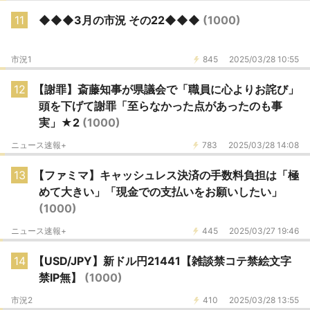
11
◆◆◆3月の市況 その22◆◆◆
(1000)
市況1
845
2025/03/28 10:55
12
【謝罪】斎藤知事が県議会で「職員に心よりお詫び」
頭を下げて謝罪「至らなかった点があったのも事
実」★2
(1000)
ニュース速報+
783
2025/03/28 14:08
13
【ファミマ】キャッシュレス決済の手数料負担は「極
めて大きい」「現金での支払いをお願いしたい」
(1000)
ニュース速報+
445
2025/03/27 19:46
14
【USD/JPY】新ドル円21441【雑談禁コテ禁絵文字
禁IP無】
(1000)
市況2
410
2025/03/28 13:55