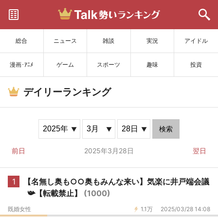
サイトを更新
総合
ニュース
雑談
実況
アイドル
漫画･ｱﾆﾒ
ゲーム
スポーツ
趣味
投資
デイリーランキング
検索
前日
2025年3月28日
翌日
1
【名無し奥も○○奥もみんな来い】気楽に井戸端会議
📯【転載禁止】
(1000)
既婚女性
1.1万
2025/03/28 14:08