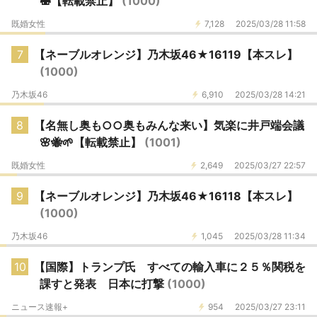
🍣【転載禁止】
(1000)
既婚女性
7,128
2025/03/28 11:58
7
【ネーブルオレンジ】乃木坂46★16119【本スレ】
(1000)
乃木坂46
6,910
2025/03/28 14:21
8
【名無し奥も○○奥もみんな来い】気楽に井戸端会議
🌸🐝🌱【転載禁止】
(1001)
既婚女性
2,649
2025/03/27 22:57
9
【ネーブルオレンジ】乃木坂46★16118【本スレ】
(1000)
乃木坂46
1,045
2025/03/28 11:34
10
【国際】トランプ氏 すべての輸入車に２５％関税を
課すと発表 日本に打撃
(1000)
ニュース速報+
954
2025/03/27 23:11