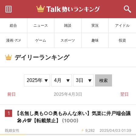
サイトを更新
総合
ニュース
雑談
実況
アイドル
漫画･ｱﾆﾒ
ゲーム
スポーツ
趣味
投資
デイリーランキング
検索
前日
2025年4月3日
翌日
1
【名無し奥も○○奥もみんな来い】気楽に井戸端会議
🎤🎶💯【転載禁止】
(1000)
既婚女性
9,282
2025/04/03 01:39