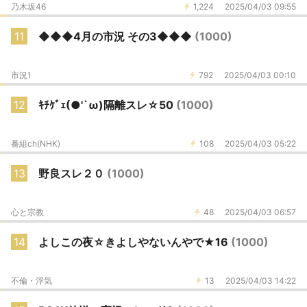
乃木坂46
1,224
2025/04/03 09:55
11
◆◆◆4月の市況 その3◆◆◆
(1000)
市況1
792
2025/04/03 00:10
12
ｷﾁｹﾞｪ(●'`ω)隔離スレ☆50
(1000)
番組ch(NHK)
108
2025/04/03 05:22
13
野良スレ２０
(1000)
心と宗教
48
2025/04/03 06:57
14
よしこの夜☆きよしやないんやで★16
(1000)
不倫・浮気
13
2025/04/03 14:22