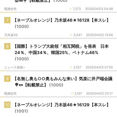
💒👰💐【転載禁止】
(1000)
既婚女性
7,273
2025/04/03 04:48
7
【ネーブルオレンジ】乃木坂46★16128【本スレ】
(1000)
乃木坂46
3,041
2025/04/02 15:06
8
【国際】トランプ大統領「相互関税」を発表 日本
24％、中国34％、韓国25%、ベトナム46%
(1000)
ニュース速報+
2,527
2025/04/03 07:55
9
【名無し奥も○○奥もみんな来い】気楽に井戸端会議
🍭🍬【転載禁止】
(1000)
既婚女性
2,167
2025/04/02 23:17
10
【ネーブルオレンジ】乃木坂46★16129【本スレ】
(1001)