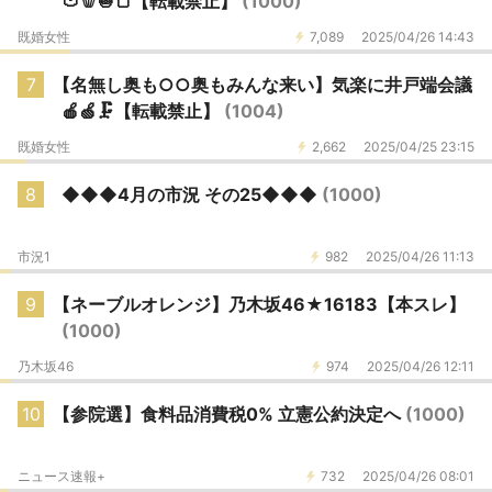
🍅🫑🧅🍞【転載禁止】
(1000)
既婚女性
7,089
2025/04/26 14:43
7
【名無し奥も○○奥もみんな来い】気楽に井戸端会議
🍎🍏🗜️【転載禁止】
(1004)
既婚女性
2,662
2025/04/25 23:15
8
◆◆◆4月の市況 その25◆◆◆
(1000)
市況1
982
2025/04/26 11:13
9
【ネーブルオレンジ】乃木坂46★16183【本スレ】
(1000)
乃木坂46
974
2025/04/26 12:11
10
【参院選】食料品消費税0% 立憲公約決定へ
(1000)
ニュース速報+
732
2025/04/26 08:01