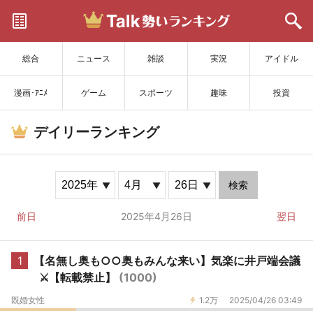
サイトを更新
総合
ニュース
雑談
実況
アイドル
漫画･ｱﾆﾒ
ゲーム
スポーツ
趣味
投資
デイリーランキング
検索
前日
2025年4月26日
翌日
1
【名無し奥も○○奥もみんな来い】気楽に井戸端会議
⚔️【転載禁止】
(1000)
既婚女性
1.2万
2025/04/26 03:49