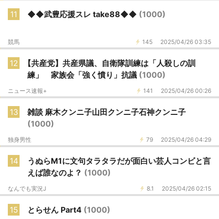
11
◆◆武豊応援スレ take88◆◆
(1000)
競馬
145
2025/04/26 03:35
12
【共産党】共産県議、自衛隊訓練は「人殺しの訓
練」 家族会「強く憤り」抗議
(1000)
ニュース速報+
141
2025/04/26 00:26
13
雑談 麻木クンニ子山田クンニ子石神クンニ子
(1000)
独身男性
79
2025/04/26 04:29
14
うぬらМ1に文句タラタラだが面白い芸人コンビと言
えば誰なのよ？
(1000)
なんでも実況J
8.1
2025/04/26 02:15
15
とらせん Part4
(1000)