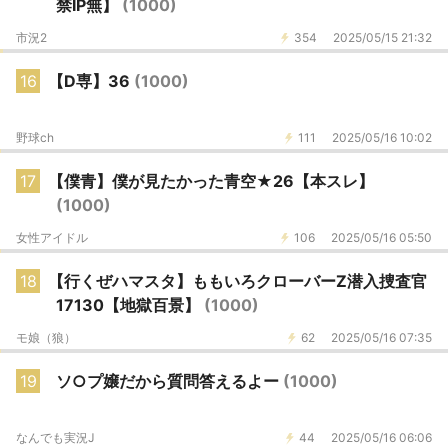
禁IP無】
(1000)
市況2
354
2025/05/15 21:32
16
【D専】36
(1000)
野球ch
111
2025/05/16 10:02
17
【僕青】僕が見たかった青空★26【本スレ】
(1000)
女性アイドル
106
2025/05/16 05:50
18
【行くぜハマスタ】ももいろクローバーZ潜入捜査官
17130【地獄百景】
(1000)
モ娘（狼）
62
2025/05/16 07:35
19
ソ○プ嬢だから質問答えるよー
(1000)
なんでも実況J
44
2025/05/16 06:06