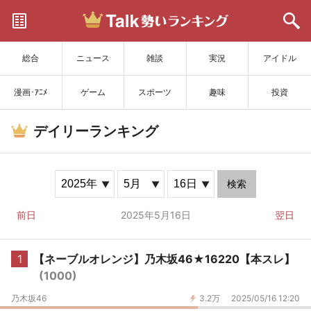
サイトを更新
総合
ニュース
雑談
実況
アイドル
漫画･ｱﾆﾒ
ゲーム
スポーツ
趣味
投資
デイリーランキング
検索
前日
2025年5月16日
翌日
1
【ネーブルオレンジ】乃木坂46★16220【本スレ】
(1000)
乃木坂46
3.2万
2025/05/16 12:20