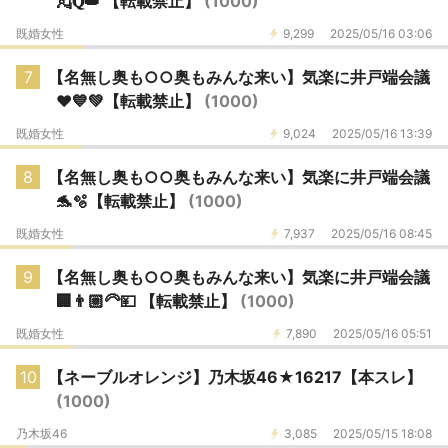
💂𝐐👑 【転載禁止】
(1000)
既婚女性
9,299
2025/05/16 03:06
7
【名無し奥も○○奥もみんな来い】気楽に井戸端会議
❤️💙💚【転載禁止】
(1000)
既婚女性
9,024
2025/05/16 13:39
8
【名無し奥も○○奥もみんな来い】気楽に井戸端会議
🐬🫧【転載禁止】
(1000)
既婚女性
7,937
2025/05/16 08:45
9
【名無し奥も○○奥もみんな来い】気楽に井戸端会議
🏢👨🏼‍🦳💴 【転載禁止】
(1000)
既婚女性
7,890
2025/05/16 05:51
10
【ネーブルオレンジ】乃木坂46★16217【本スレ】
(1000)
乃木坂46
3,085
2025/05/15 18:08