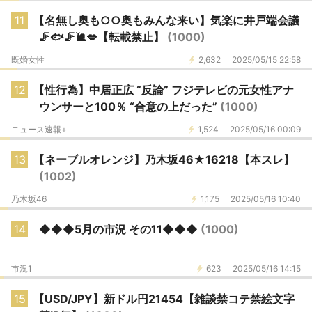
11
【名無し奥も○○奥もみんな来い】気楽に井戸端会議
🦵🐟🦵🐌💋【転載禁止】
(1000)
既婚女性
2,632
2025/05/15 22:58
12
【性行為】中居正広 “反論” フジテレビの元女性アナ
ウンサーと100％ “合意の上だった”
(1000)
ニュース速報+
1,524
2025/05/16 00:09
13
【ネーブルオレンジ】乃木坂46★16218【本スレ】
(1002)
乃木坂46
1,175
2025/05/16 10:40
14
◆◆◆5月の市況 その11◆◆◆
(1000)
市況1
623
2025/05/16 14:15
15
【USD/JPY】新ドル円21454【雑談禁コテ禁絵文字