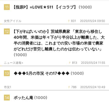
11
【指原P】=LOVE★511 【イコラブ】
(1000)
女性アイドル
831
2025/05/24 09:50
12
【下がればいいのか】茨城県農家 「東京から移住し
40年間、米価は年々下がり半分以上が離農した、大
半の消費者には、これまでの安い市場の米価で農家
がどれだけ苦労し離農したのかは伝わっていない」
(1000)
ニュース速報+
813
2025/05/24 11:55
13
◆◆◆5月の市況 その17◆◆◆
(1000)
市況1
786
2025/05/24 10:49
14
ポッたん庵
(1000)