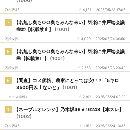
(1000)
乃木坂46
4,131
2025/05/23 17:06
7
【名無し奥も○○奥もみんな来い】気楽に井戸端会議
🎼🧤【転載禁止】
(1001)
既婚女性
4,070
2025/05/24 09:50
8
【名無し奥も○○奥もみんな来い】気楽に井戸端会議
🍔【転載禁止】
(1001)
既婚女性
2,553
2025/05/23 23:42
9
【調査】コメ価格、農家にとっては安い？「5キロ
3500円以上ないと」
(1001)
ニュース速報+
2,192
2025/05/24 09:22
10
【ネーブルオレンジ】乃木坂46★16248【本スレ】
(1002)
乃木坂46
1,152
2025/05/24 10:36