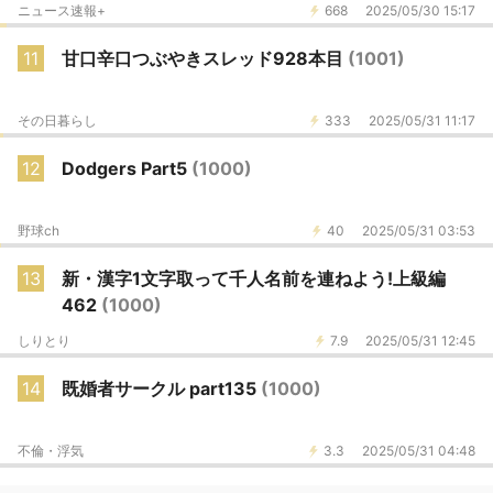
ニュース速報+
668
2025/05/30 15:17
11
甘口辛口つぶやきスレッド928本目
(1001)
その日暮らし
333
2025/05/31 11:17
12
Dodgers Part5
(1000)
野球ch
40
2025/05/31 03:53
13
新・漢字1文字取って千人名前を連ねよう!上級編
462
(1000)
しりとり
7.9
2025/05/31 12:45
14
既婚者サークル part135
(1000)
不倫・浮気
3.3
2025/05/31 04:48