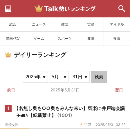
サイトを更新
総合
ニュース
雑談
実況
アイドル
漫画･ｱﾆﾒ
ゲーム
スポーツ
趣味
投資
デイリーランキング
検索
前日
2025年5月31日
翌日
1
【名無し奥も○○奥もみんな来い】気楽に井戸端会議
✈️🚄⭐️【転載禁止】
(1001)
既婚女性
1.1万
2025/05/31 03:22