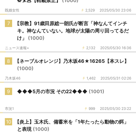
🥋🤸🥟【転載禁止】
(1000)
既婚女性
2,529
2025/05/30 23:06
7
【宗教】91歳田原総一朗氏が断言「神なんてインチ
キ。神なんていない。地球が太陽の周り回ってるだ
け」
(1000)
ニュース速報+
2,132
2025/05/30 16:36
8
【ネーブルオレンジ】乃木坂46★16265【本スレ】
(1000)
乃木坂46
1,462
2025/05/31 02:26
9
◆◆◆5月の市況 その22◆◆◆
(1001)
市況1
999
2025/05/30 23:22
10
【炎上】玉木氏、備蓄米を「1年たったら動物の餌」
と表現
(1000)