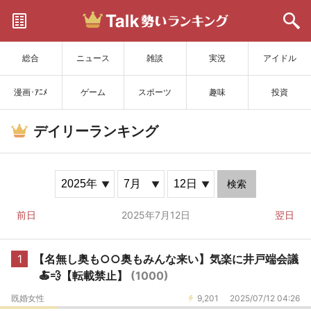
サイトを更新
総合
ニュース
雑談
実況
アイドル
漫画･ｱﾆﾒ
ゲーム
スポーツ
趣味
投資
デイリーランキング
検索
前日
2025年7月12日
翌日
1
【名無し奥も○○奥もみんな来い】気楽に井戸端会議
🍝💨【転載禁止】
(1000)
既婚女性
9,201
2025/07/12 04:26