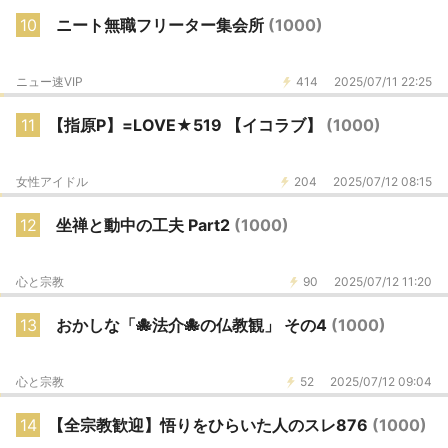
10
ニート無職フリーター集会所
(1000)
ニュー速VIP
414
2025/07/11 22:25
11
【指原P】=LOVE★519 【イコラブ】
(1000)
女性アイドル
204
2025/07/12 08:15
12
坐禅と動中の工夫 Part2
(1000)
心と宗教
90
2025/07/12 11:20
13
おかしな「🐙法介🐙の仏教観」 その4
(1000)
心と宗教
52
2025/07/12 09:04
14
【全宗教歓迎】悟りをひらいた人のスレ876
(1000)