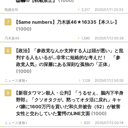
🦁🏟️⚾️【転載禁止】
(1000)
既婚女性
2,217
2025/07/11 23:33
7
【Same numbers】乃木坂46★16335【本スレ】
(1000)
乃木坂46
1,590
2025/07/12 00:26
8
【政治】「参政党なんか支持する人は頭が悪い」と批
判する人もいるが…非常に短絡的な考えだ！ 「参
政党人気」の深層にある深刻な孤独の「正体」
(1000)
ニュース速報+
1,128
2025/07/12 00:55
9
【新宿タワマン殺人・公判】「うるせぇ、脳内下半身
野郎」「クソオタクが。黙ってオタ活に戻れ」キャ
バ嬢に1600万円を貢いだ和久井被告（52）が被害
女性と交わしていた驚愕のLINE文面
(1000)
ニュース速報+
620
2025/07/12 00:18