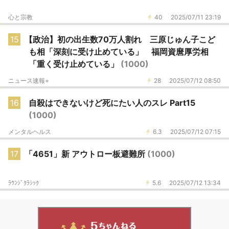
心と宗教
40
2025/07/11 23:19
15
【政治】初の出生数70万人割れ 三原じゅん子こど
も相「深刻に受け止めている」 福岡資麿厚労相
「重く受け止めている」
(1000)
ニュース速報+
28
2025/07/12 08:50
16
自殺はできないけど死にたい人のスレ Part15
(1000)
メンタルヘルス
6.3
2025/07/12 07:15
17
「4651」新 アウトロー板避難所
(1000)
ﾗｳﾝｼﾞｸﾗｼｯｸ
5.6
2025/07/12 13:34