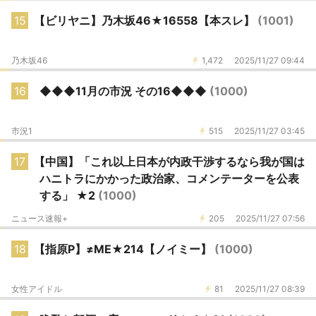
15
【ビリヤニ】乃木坂46★16558【本スレ】
(1001)
乃木坂46
1,472
2025/11/27 09:44
16
◆◆◆11月の市況 その16◆◆◆
(1000)
市況1
515
2025/11/27 03:45
17
【中国】「これ以上日本が内政干渉するなら我が国は
ハニトラにかかった政治家、コメンテーターを公表
する」 ★2
(1000)
ニュース速報+
205
2025/11/27 07:56
18
【指原P】≠ME★214【ノイミー】
(1000)
女性アイドル
81
2025/11/27 08:39