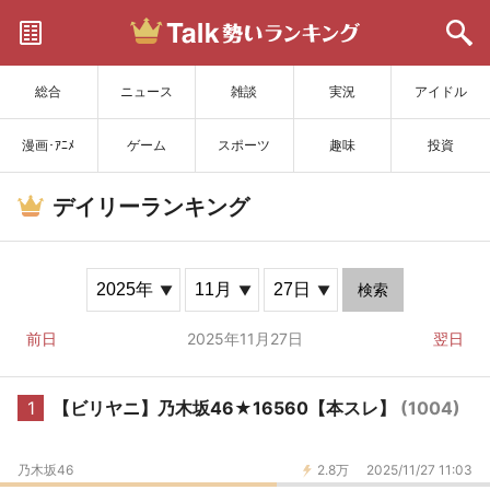
サイトを更新
総合
ニュース
雑談
実況
アイドル
漫画･ｱﾆﾒ
ゲーム
スポーツ
趣味
投資
デイリーランキング
検索
前日
2025年11月27日
翌日
1
【ビリヤニ】乃木坂46★16560【本スレ】
(1004)
乃木坂46
2.8万
2025/11/27 11:03