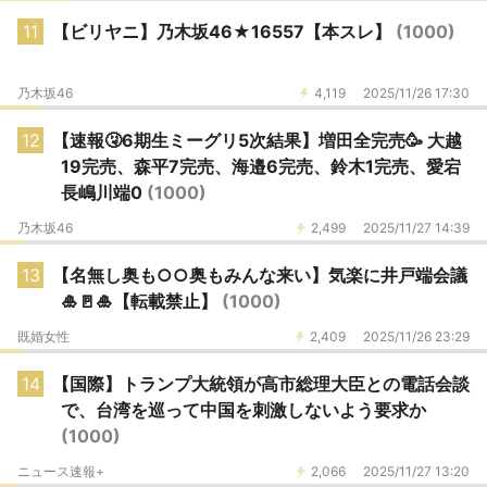
11
【ビリヤニ】乃木坂46★16557【本スレ】
(1000)
乃木坂46
4,119
2025/11/26 17:30
12
【速報🤧6期生ミーグリ5次結果】増田全完売🥳 大越
19完売、森平7完売、海邉6完売、鈴木1完売、愛宕
長嶋川端0
(1000)
乃木坂46
2,499
2025/11/27 14:39
13
【名無し奥も○○奥もみんな来い】気楽に井戸端会議
🎍🚪🎍【転載禁止】
(1000)
既婚女性
2,409
2025/11/26 23:29
14
【国際】トランプ大統領が高市総理大臣との電話会談
で、台湾を巡って中国を刺激しないよう要求か
(1000)
ニュース速報+
2,066
2025/11/27 13:20