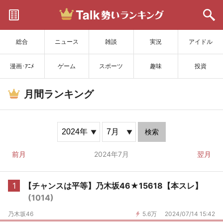
サイトを更新
総合
ニュース
雑談
実況
アイドル
漫画･ｱﾆﾒ
ゲーム
スポーツ
趣味
投資
月間ランキング
検索
前月
2024年7月
翌月
1
【チャンスは平等】乃木坂46★15618【本スレ】
(1014)
乃木坂46
5.6万
2024/07/14 15:42