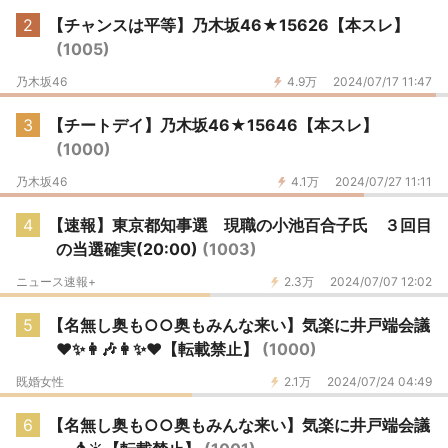
2
【チャンスは平等】乃木坂46★15626【本スレ】
(1005)
乃木坂46
4.9万
2024/07/17 11:47
3
【チートデイ】乃木坂46★15646【本スレ】
(1000)
乃木坂46
4.1万
2024/07/27 11:11
4
【速報】東京都知事選 現職の小池百合子氏 ３回目
の当選確実(20:00)
(1003)
ニュース速報+
2.3万
2024/07/07 12:02
5
【名無し奥も○○奥もみんな来い】気楽に井戸端会議
♥️✨👩🎶👩✨♥️【転載禁止】
(1000)
既婚女性
2.1万
2024/07/24 04:49
6
【名無し奥も○○奥もみんな来い】気楽に井戸端会議