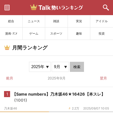
サイトを更新
総合
ニュース
雑談
実況
アイドル
漫画･ｱﾆﾒ
ゲーム
スポーツ
趣味
投資
月間ランキング
検索
前月
2025年9月
翌月
1
【Same numbers】乃木坂46★16426【本スレ】
(1001)
乃木坂46
2.2万
2025/09/07 10:05