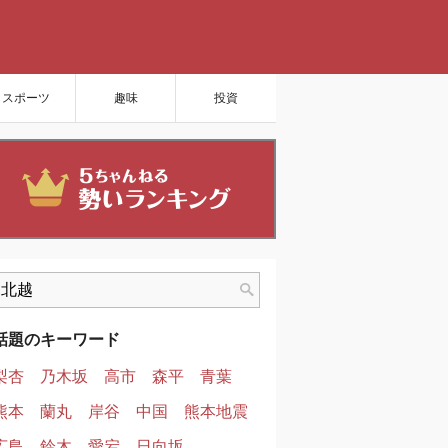
スポーツ
趣味
投資
話題のキーワード
梨杏
乃木坂
高市
森平
青葉
熊本
蘭丸
岸谷
中国
熊本地震
広島
鈴木
愛宕
日向坂