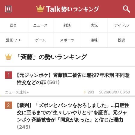
サイトを更新
総合
ニュース
雑談
実況
アイドル
漫画･ｱﾆﾒ
ゲーム
スポーツ
趣味
投資
「斉藤」の勢いランキング
1
【元ジャンポケ】斉藤慎二被告に懲役7年求刑 不同意
性交などの罪
(561)
ニュース速報+
293
2026/08/07 06:50
2
【裁判】「ズボンとパンツをおろしました」…口腔性
交に至るまでの“生々しいやりとり”を証言。元ジャ
ンポケ斉藤被告が「同意があった」と信じた理由
(245)