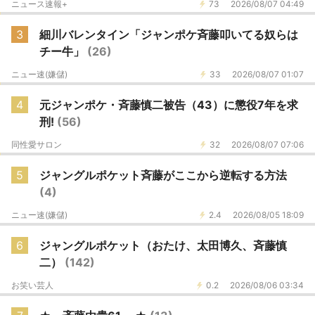
ニュース速報+
73
2026/08/07 04:49
3
細川バレンタイン「ジャンポケ斉藤叩いてる奴らは
チー牛」
(26)
ニュー速(嫌儲)
33
2026/08/07 01:07
4
元ジャンポケ・斉藤慎二被告（43）に懲役7年を求
刑!
(56)
同性愛サロン
32
2026/08/07 07:06
5
ジャングルポケット斉藤がここから逆転する方法
(4)
ニュー速(嫌儲)
2.4
2026/08/05 18:09
6
ジャングルポケット（おたけ、太田博久、斉藤慎
二）
(142)
お笑い芸人
0.2
2026/08/06 03:34