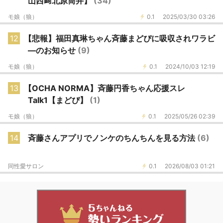
山西﨑北原筒井】
(34)
モ娘（狼）
0.1
2025/03/30 03:26
12
【悲報】福田真琳ちゃん斉藤まどぴに吸収されワラビ
―のお知らせ
(9)
モ娘（狼）
0.1
2024/10/03 12:19
13
【OCHA NORMA】斉藤円香ちゃん応援スレ
Talk1【まどぴ】
(1)
モ娘（狼）
0.1
2025/05/26 02:39
14
斉藤さんアプリでノンケのちんちんを見る方法
(6)
同性愛サロン
0.1
2026/08/03 01:21