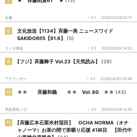
7
★ 斉藤由貴61 ★
(13)
女優
0.1
2026/04/08 02:17
8
文化放送【1134】斉藤一美 ニュースワイド
SAKIDORI!5【91.6】
(5)
ラジオ番組
0.1
2025/08/29 14:23
9
【フジ】斉藤舞子 Vol.23【天気読み】
(28)
アナウンサー
0.1
2026/04/20 05:49
10
☆☆ 斉藤和義 ☆☆ Vol. 80 ☆☆
(43)
邦楽男性ソロ
0.1
2026/03/28 13:55
11
【斉藤広本石栗米村窪田】 OCHA NORMA（オチ
ャノーマ）お茶の間で茶啜り応援 41杯目 【田代中