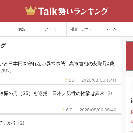
サイトを更新
実況
アイドル
漫画・アニメ
ゲーム
グ
いと日本円を守れない異常事態…高市首相の悲願｢消費
末
(192)
86
2026/08/06 15:11
無職の男（35）を逮捕 日本人男性の性欲は異常
(7)
6.9
2026/08/06 05:46
ですか？
(2)