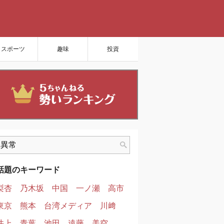
スポーツ
趣味
投資
話題のキーワード
梨杏
乃木坂
中国
一ノ瀬
高市
東京
熊本
台湾メディア
川﨑
井上
青葉
池田
遠藤
美空