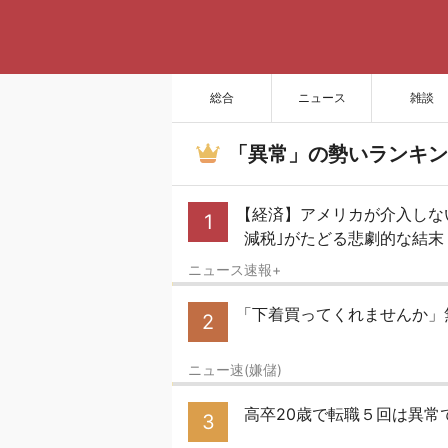
総合
ニュース
雑談
「異常」の勢いランキン
【経済】アメリカが介入しな
1
減税｣がたどる悲劇的な結
ニュース速報+
「下着買ってくれませんか」
2
ニュー速(嫌儲)
高卒20歳で転職５回は異常
3