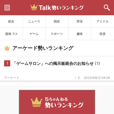
サイトを更新
総合
ニュース
雑談
実況
アイドル
漫画･ｱﾆﾒ
ゲーム
スポーツ
趣味
投資
アーケード勢いランキング
1
「ゲームサロン」への掲示板統合のお知らせ
(1)
アーケード
0
2023/09/12 06:36