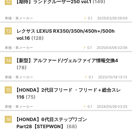
12
【期待】ランドクルーザー250 vol.1
(149)
車種・車メーカー
0.1
2025/02/26 06:09
13
レクサス LEXUS RX350/350h/450h+/500h
vol.16
(128)
車種・車メーカー
0.1
2025/04/06 02:06
14
【新型】アルファード/ヴェルファイア情報交換4
(78)
車種・車メーカー
0.1
2023/10/18 13:13
15
【HONDA】2代目フリード ・フリード＋総合スレ
116
(75)
車種・車メーカー
0.1
2024/05/28 03:25
16
【HONDA】6代目ステップワゴン
Part28【STEPWGN】
(68)